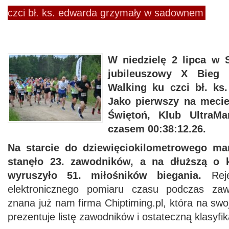
czci bł. ks. edwarda grzymały w sadownem
W niedzielę 2 lipca w
jubileuszowy X Bieg 
Walking ku czci bł. ks
Jako pierwszy na mecie
Świętoń, Klub UltraMa
czasem 00:38:12.26.
Na starcie do dziewięciokilometrowego ma
stanęło 23. zawodników, a na dłuższą o k
wyruszyło 51. miłośników biegania.
Reje
elektronicznego pomiaru czasu podczas za
znana już nam firma Chiptiming.pl, która na swoj
prezentuje listę zawodników i ostateczną klasyf