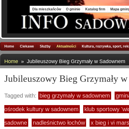
Thu, 6 Aug 2026
Dla mieszkańców
O gminie
Katalog firm
Mapa gmin
Home
Ciekawe
Służby
Aktualności
Kultura, rozrywka, sport, re
Home
» Jubileuszowy Bieg Grzymały w Sadownem
Jubileuszowy Bieg Grzymały 
Tagged with:
bieg grzymały w sadownem
gmin
ośrodek kultury w sadownem
klub sportowy 'wi
sadowne
nadleśnictwo łochów
x bieg i vi mar