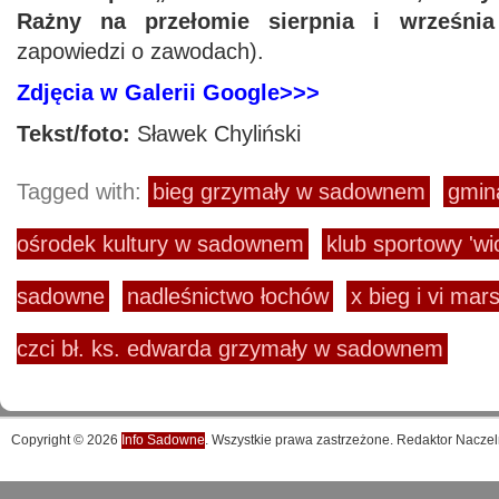
Rażny na przełomie sierpnia i wrześni
zapowiedzi o zawodach).
Zdjęcia w Galerii Google>>>
Tekst/foto:
Sławek Chyliński
Tagged with:
bieg grzymały w sadownem
gmin
ośrodek kultury w sadownem
klub sportowy 'wi
sadowne
nadleśnictwo łochów
x bieg i vi mar
czci bł. ks. edwarda grzymały w sadownem
Copyright © 2026
Info Sadowne
. Wszystkie prawa zastrzeżone. Redaktor Naczel