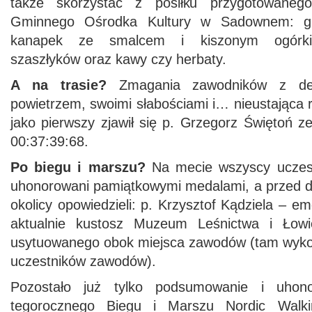
także skorzystać z posiłku przygotowaneg
Gminnego Ośrodka Kultury w Sadownem: gril
kanapek ze smalcem i kiszonym ogórkie
szaszłyków oraz kawy czy herbaty.
A na trasie?
Zmagania zawodników z des
powietrzem, swoimi słabościami i… nieustająca r
jako pierwszy zjawił się p. Grzegorz Świętoń 
00:37:39:68.
Po biegu i marszu?
Na mecie wszyscy uczest
uhonorowani pamiątkowymi medalami, a przed d
okolicy opowiedzieli: p. Krzysztof Kądziela – 
aktualnie kustosz Muzeum Leśnictwa i Ło
usytuowanego obok miejsca zawodów (tam wyko
uczestników zawodów).
Pozostało już tylko podsumowanie i uhon
tegorocznego Biegu i Marszu Nordic Walk