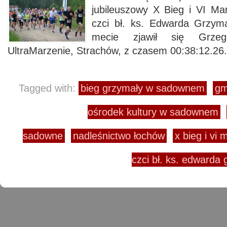
jubileuszowy X Bieg i VI Ma
czci bł. ks. Edwarda Grzym
mecie zjawił się Grzeg
UltraMarzenie, Strachów, z czasem 00:38:12.26.
Tagged with:
bieg grzymały w sadownem
gm
ośrodek kultury w sadownem
sadowne
nadleśnictwo łochów
x bieg i vi
czci bł. ks. edward