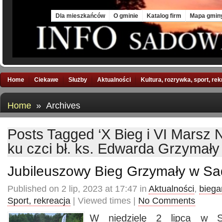
Fri, 7 Aug 2026
Dla mieszkańców
O gminie
Katalog firm
Mapa gmin
Home
Ciekawe
Służby
Aktualności
Kultura, rozrywka, sport, re
Home
» Archives
Posts Tagged ‘X Bieg i VI Marsz 
ku czci bł. ks. Edwarda Grzyma
Jubileuszowy Bieg Grzymały w 
Published on 2 lip, 2023 at 17:47 in
Aktualności
,
biega
Sport, rekreacja
| Viewed times |
No Comments
W niedzielę 2 lipca w 