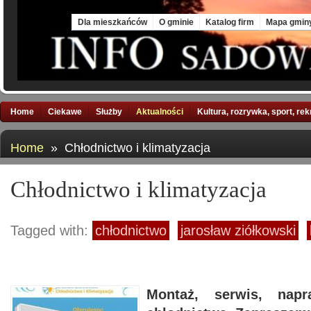
Sat, 8 Aug 2026
Dla mieszkańców
O gminie
Katalog firm
Mapa gmin
Home
Ciekawe
Służby
Aktualności
Kultura, rozrywka, sport, re
Home
» Chłodnictwo i klimatyzacja
Chłodnictwo i klimatyzacja
Tagged with:
chłodnictwo
jarosław ziółkowski
Montaż, serwis, napr