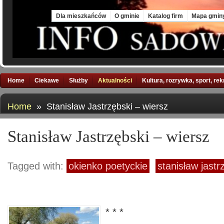
Sat, 8 Aug 2026
Dla mieszkańców
O gminie
Katalog firm
Mapa gmin
Home
Ciekawe
Służby
Aktualności
Kultura, rozrywka, sport, re
Home
» Stanisław Jastrzębski – wiersz
Stanisław Jastrzębski – wiersz
Tagged with:
okienko poetyckie
stanisław jastr
* * *