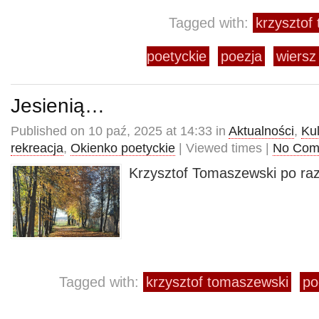
Tagged with:
krzysztof
poetyckie
poezja
wiersz
Jesienią…
Published on 10 paź, 2025 at 14:33 in
Aktualności
,
Kul
rekreacja
,
Okienko poetyckie
| Viewed times |
No Com
Krzysztof Tomaszewski po raz 
Tagged with:
krzysztof tomaszewski
po