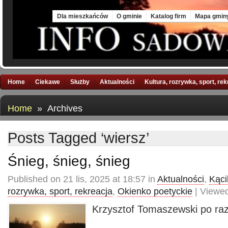
Fri, 7 Aug 2026
Dla mieszkańców
O gminie
Katalog firm
Mapa gmin
Home
Ciekawe
Służby
Aktualności
Kultura, rozrywka, sport, re
Home
» Archives
Posts Tagged ‘wiersz’
Śnieg, śnieg, śnieg
Published on 21 lis, 2025 at 18:57 in
Aktualności
,
Kącik
rozrywka, sport, rekreacja
,
Okienko poetyckie
| Viewed
Krzysztof Tomaszewski po ra