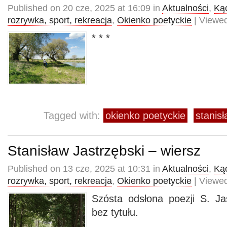
Published on 20 cze, 2025 at 16:09 in
Aktualności
,
Kąc
rozrywka, sport, rekreacja
,
Okienko poetyckie
| Viewed
* * *
Tagged with:
okienko poetyckie
stanisł
Stanisław Jastrzębski – wiersz
Published on 13 cze, 2025 at 10:31 in
Aktualności
,
Kąc
rozrywka, sport, rekreacja
,
Okienko poetyckie
| Viewed
Szósta odsłona poezji S. Ja
bez tytułu.