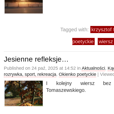
Tagged with:
krzysztof
poetyckie
wiersz
Jesienne refleksje…
Published on 24 paź, 2025 at 14:52 in
Aktualności
,
Kąc
rozrywka, sport, rekreacja
,
Okienko poetyckie
| Viewed
I kolejny wiersz bez 
Tomaszewskiego.