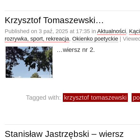
Krzysztof Tomaszewski…
Published on 3 paź, 2025 at 17:35 in
Aktualności
,
Kąci
rozrywka, sport, rekreacja
,
Okienko poetyckie
| Viewed
…wiersz nr 2.
Tagged with:
krzysztof tomaszewski
po
Stanisław Jastrzębski – wiersz