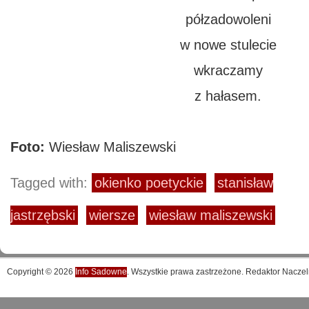
półzadowoleni
w nowe stulecie
wkraczamy
z hałasem.
Foto:
Wiesław Maliszewski
Tagged with:
okienko poetyckie
stanisław
jastrzębski
wiersze
wiesław maliszewski
Copyright © 2026
Info Sadowne
. Wszystkie prawa zastrzeżone. Redaktor Naczel