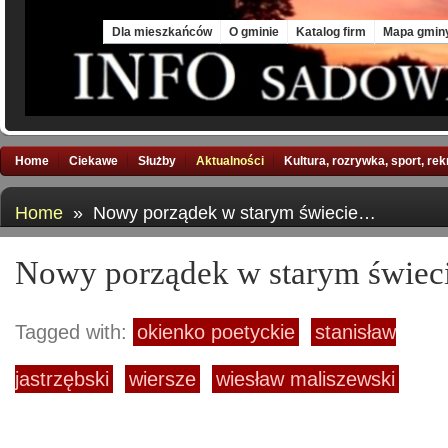
Fri, 7 Aug 2026
Dla mieszkańców
O gminie
Katalog firm
Mapa gmin
Home
Ciekawe
Służby
Aktualności
Kultura, rozrywka, sport, re
Home
» Nowy porządek w starym świecie…
Nowy porządek w starym świe
Tagged with:
okienko poetyckie
stanisław
jastrzębski
wiersze
wiesław maliszewski