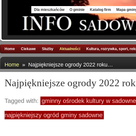
Sat, 8 Aug 2026
Dla mieszkańców
O gminie
Katalog firm
Mapa gmin
Home
Ciekawe
Służby
Aktualności
Kultura, rozrywka, sport, re
Home
» Najpiękniejsze ogrody 2022 roku…
Najpiękniejsze ogrody 2022 r
Tagged with:
gminny ośrodek kultury w sadown
najpiękniejszy ogród gminy sadowne