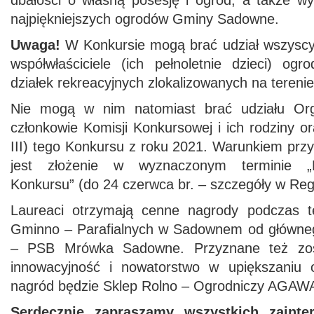
dbałości o własną posesję i ogród, a także wy
najpiękniejszych ogrodów Gminy Sadowne.
Uwaga!
W Konkursie mogą brać udział wszyscy p
współwłaściciele (ich pełnoletnie dzieci) o
działek rekreacyjnych zlokalizowanych na teren
Nie mogą w nim natomiast brać udziału Org
członkowie Komisji Konkursowej i ich rodziny or
III) tego Konkursu z roku 2021. Warunkiem prz
jest złożenie w wyznaczonym terminie „De
Konkursu” (do 24 czerwca br. – szczegóły w Reg
Laureaci otrzymają cenne nagrody podczas 
Gminno – Parafialnych w Sadownem od główne
– PSB Mrówka Sadowne. Przyznane też zos
innowacyjność i nowatorstwo w upiększaniu
nagród będzie Sklep Rolno – Ogrodniczy AGAW
Serdecznie zapraszamy wszystkich zainte