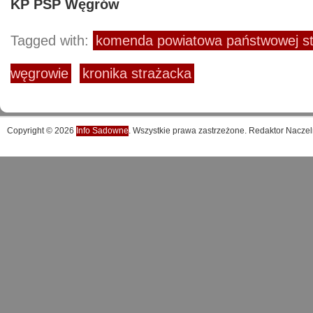
KP PSP Węgrów
Tagged with:
komenda powiatowa państwowej st
węgrowie
kronika strażacka
Copyright © 2026
Info Sadowne
. Wszystkie prawa zastrzeżone. Redaktor Naczel