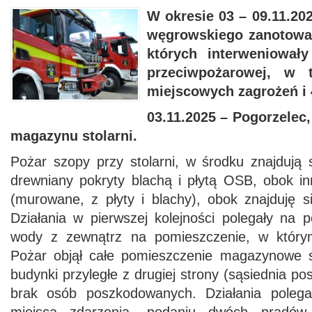
W
okresie
03 – 09.11.20
węgrowskiego
zanotow
których
interweniowały
przeciwpożarowej, w 
miejscowych zagrożeń i 
03.11.2025 – Pogorzelec
magazynu stolarni.
Pożar szopy przy stolarni, w środku znajdują
drewniany pokryty blachą i płytą OSB, obok i
(murowane, z płyty i blachy), obok znajduję s
Działania w pierwszej kolejności polegały na 
wody z zewnątrz na pomieszczenie, w którym
Pożar objął całe pomieszczenie magazynowe s
budynki przyległe z drugiej strony (sąsiednia po
brak osób poszkodowanych. Działania polega