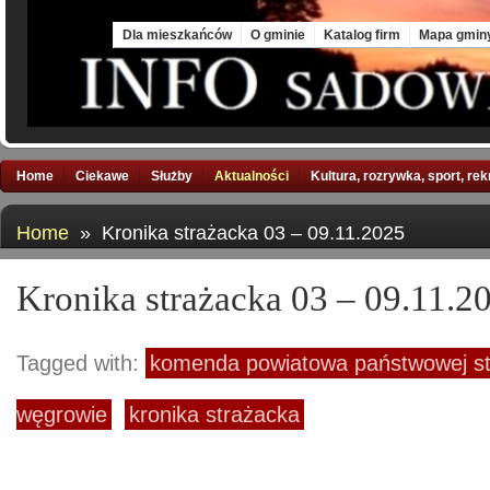
Sun, 9 Aug 2026
Dla mieszkańców
O gminie
Katalog firm
Mapa gmin
Home
Ciekawe
Służby
Aktualności
Kultura, rozrywka, sport, re
Home
» Kronika strażacka 03 – 09.11.2025
Kronika strażacka 03 – 09.11.2
Tagged with:
komenda powiatowa państwowej st
węgrowie
kronika strażacka