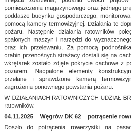
miejsca zdarzenia, podaniu dwóch prądó
pomieszczenia magazynowego oraz jednego prą
poddasze budynku gospodarczego, monitorowan
pomocą kamery termowizyjnej. Działania te dopro
pożaru. Następnie działania ratowników pole
spalonych maszyn i narzędzi do wyznaczonego
oraz ich przelewaniu. Za pomocą podnośnika
drabin przenośnych strażacy dostali się na da
wkrętarek zostało zdjęte pokrycie dachowe z p
pożarem. Nadpalone elementy konstrukcyjn
przelane i sprawdzone kamerą termowizyjn
zagrożenia ponownego powstania pożaru.
W DZIAŁANIACH RATOWNICZYCH UDZIAŁ BRAŁ
ratowników.
04.11.2025 – Węgrów DK 62 – potrącenie rowe
Doszło do potrącenia rowerzystki na pasac