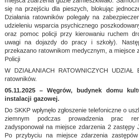
miejsca zdarzenia gdzie zamieszkiwało. Samoc
się na przejściu dla pieszych, blokując jednocz
Działania ratowników polegały na zabezpieczen
udzieleniu wsparcia psychicznego poszkodow
oraz pomoc policji przy kierowaniu ruchem d
uwagi na dojazdy do pracy i szkoły). Nast
przekazano ratownikom medycznym, a miejsce zd
Policji
W DZIAŁANIACH RATOWNICZYCH UDZIAŁ BR
ratowników.
05.11.2025 – Węgrów, budynek domu kultu
instalacji gazowej.
Do SKKP wpłynęło zgłoszenie telefoniczne o us
ziemnym podczas prowadzenia prac rem
zadysponował na miejsce zdarzenia 2 zastępy
Po przybyciu na miejsce zdarzenia zastępów