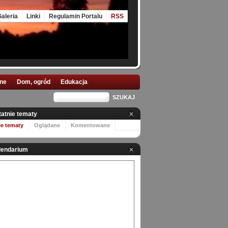
aleria
Linki
Regulamin Portalu
RSS
nne
Dom, ogród
Edukacja
tatnie tematy
ie tematy
Oglądane
Komentowane
lendarium