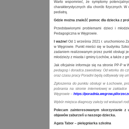
Warto wspomnieć, że symptomy potencjaln
charakterystycznych dla chorób fizycznych. W 
pediatrą.
Gdzie można znaleźć pomoc dla dziecka z pr
Przedstawionymi problemami dzieci i młodz
Pedagogiczna w Węgrowie.
I ważne!
Od 1 września 2021 r. uruchomiono Z
w Węgrowie. Punkt mieści się w budynku Szko
zadaniem realizowanym przez punkt obsługi jes
młodzieży z miasta i gminy Łochów, a także z g
Jak oficjalnie informuje się na stronie PP-P w
pedagog i doradca zawodowy. Od wtorku do czw
oraz czasu pracy Poradni będą odbywały się u
Zgłoszenia do punktu obsługi w Łochowie, pr
pobrania na stronie internetowej w zakładc
Węgrowie –
https://poradnia.wegrow.pl/orzecze
Wybór miejsca diagnozy zależy od wskazań rod
Polecam zainteresowanym skorzystanie z u
objawów zaburzeń u naszego dziecka.
Agata Tabor – pielęgniarka szkolna