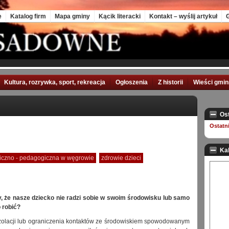
e
Katalog firm
Mapa gminy
Kącik literacki
Kontakt – wyślij artykuł
G
Kultura, rozrywka, sport, rekreacja
Ogłoszenia
Z historii
Wieści gmi
Os
Ostatn
Ka
iczno - pedagogiczna w węgrowie
zdrowie dzieci
 że nasze dziecko nie radzi sobie w swoim środowisku lub samo
 robić?
zolacji lub ograniczenia kontaktów ze środowiskiem spowodowanym