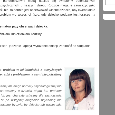
mi pandemicznymi mogą nasilać się symptomy potencjalnych
psychicznych u naszych dzieci. Rodzice mogą je zauważyć jako
jeśli nie, to dobrze jest obserwować własne dziecko, aby ewentualnie
problem we wczesnej fazie, gdy dziecko podatne jest jeszcze na
ematów przy obserwacji dziecka:
śnikami lub członkami rodziny;
 sen, jedzenie i apetyt, wyrażanie emocji, zdolność do skupiania
ma problem w jakimkolwiek z powyższych
e radzi z problemem, a sami nie potrafimy
eśniej dla niego pomocy psychologicznej lub
bserwowany u dziecka objaw lub problem
 lub jest charakterystyczny dla zachowania
 że po wstępnej diagnozie psycholog lub
skazane by było, by dziecko lub nawet cała