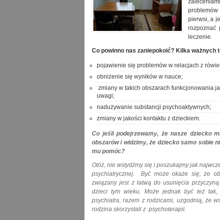
zalecenia
problemów 
pierwsi, a 
rozpoznać 
leczenie.
Co powinno nas zaniepokoić? Kilka ważnych t
pojawienie się problemów w relacjach z rówie
obniżenie się wyników w nauce;
zmiany w takich obszarach funkcjonowania jak
uwagi;
nadużywanie substancji psychoaktywnych;
zmiany w jakości kontaktu z dzieckiem.
Co jeśli podejrzewamy, że nasze dziecko 
obszarów i widzimy, że dziecko samo sobie ni
mu pomóc?
Otóż, nie wstydźmy się i poszukajmy jak najwcz
psychiatrycznej. Być może okaże się, że o
związany jest z łatwą do usunięcia przyczyną
dzieci tym wieku. Może jednak być też tak,
psychiatra, razem z rodzicami, uzgodnią, że w
rodzina skorzystali z psychoterapii.