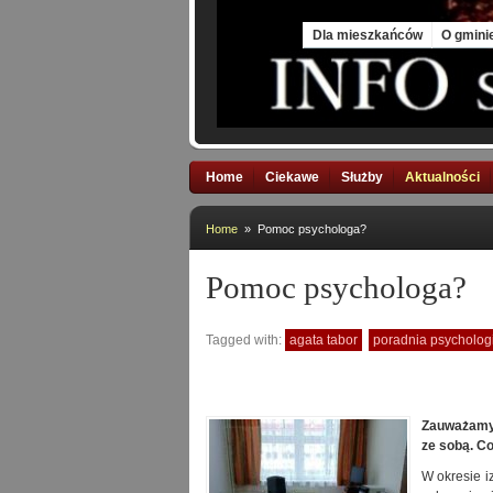
Sat, 8 Aug 2026
Dla mieszkańców
O gmini
Home
Ciekawe
Służby
Aktualności
Home
» Pomoc psychologa?
Pomoc psychologa?
Tagged with:
agata tabor
poradnia psycholog
Zauważamy,
ze sobą. Co
W okresie i