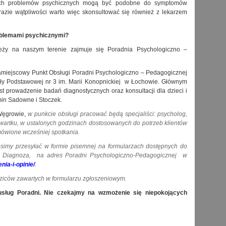
ych problemów psychicznych mogą być podobne do symptomów
razie wątpliwości warto więc skonsultować się również z lekarzem
oblemami psychicznymi?
ieży na naszym terenie zajmuje się Poradnia Psychologiczno –
amiejscowy Punkt Obsługi Poradni Psychologiczno – Pedagogicznej
ły Podstawowej nr 3 im. Marii Konopnickiej w Łochowie. Głównym
t prowadzenie badań diagnostycznych oraz konsultacji dla dzieci i
min Sadowne i Stoczek.
 Węgrowie,
w punkcie obsługi pracować będą specjaliści: psycholog,
artku, w ustalonych godzinach dostosowanych do potrzeb klientów
mówione wcześniej spotkania.
osimy przesyłać w formie pisemnej na formularzach dostępnych do
e Diagnoza,
na adres Poradni Psychologiczno-Pedagogicznej w
nia-i-opinie/
.
ziców zawartych w formularzu zgłoszeniowym.
sług Poradni. Nie czekajmy na wzmożenie się niepokojących