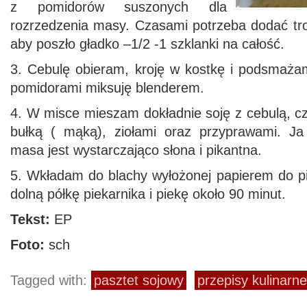
z pomidorów suszonych dla
rozrzedzenia masy. Czasami potrzeba dodać tro
aby poszło gładko –1/2 -1 szklanki na całość.
3. Cebulę obieram, kroję w kostkę i podsmaża
pomidorami miksuję blenderem.
4. W misce mieszam dokładnie soję z cebulą, c
bułką ( mąką), ziołami oraz przyprawami. Ja
masa jest wystarczająco słona i pikantna.
5. Wkładam do blachy wyłożonej papierem do p
dolną półkę piekarnika i piekę około 90 minut.
Tekst:
EP
Foto:
sch
Tagged with:
pasztet sojowy
przepisy kulinarne