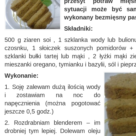
przesyt potraw mięs
sytuacji może być sam
wykonany bezmięsny pa
Składniki:
500 g ziaren soi , 1 szklanka wody lub bulion
czosnku, 1 słoiczek suszonych pomidorów +
szklanki bułki tartej lub mąki , 2 łyżki mąki z
mieszanki oregano, tymianku i bazylii, sól i piep
Wykonanie:
1. Soję zalewam dużą ilością wody
i zostawiam na noc do
napęcznienia (można pogotować
jeszcze 0,5 godz.)
2. Rozdrabniam blenderem – im
drobniej tym lepiej. Dolewam oleju