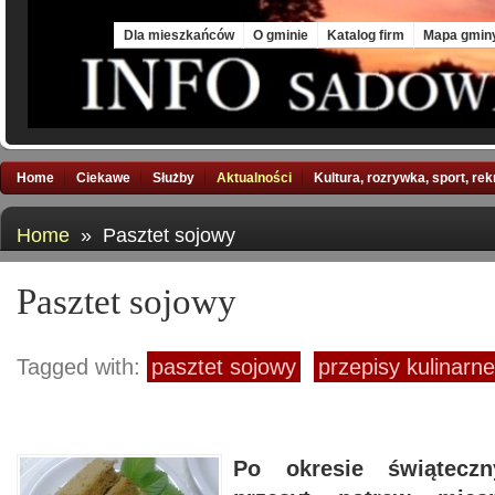
Fri, 7 Aug 2026
Dla mieszkańców
O gminie
Katalog firm
Mapa gmin
Home
Ciekawe
Służby
Aktualności
Kultura, rozrywka, sport, re
Home
» Pasztet sojowy
Pasztet sojowy
Tagged with:
pasztet sojowy
przepisy kulinarne
Po okresie świątec