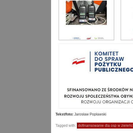
Tekst/foto:
Jarosław Popławski
Tagged with:
dofinansowanie dla osp w zieleń