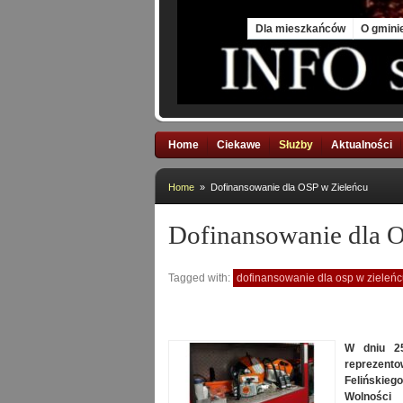
Thu, 6 Aug 2026
Dla mieszkańców
O gmini
Home
Ciekawe
Służby
Aktualności
Home
» Dofinansowanie dla OSP w Zieleńcu
Dofinansowanie dla 
Tagged with:
dofinansowanie dla osp w zieleń
W dniu 25
reprezent
Felińskie
Wolności