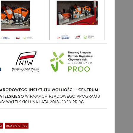
cu
osp zieleniec