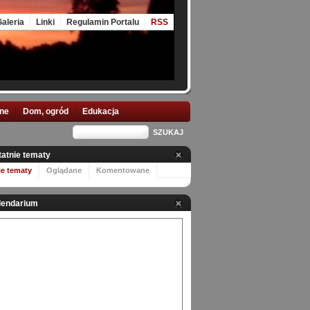
aleria
Linki
Regulamin Portalu
RSS
nne
Dom, ogród
Edukacja
tatnie tematy
ie tematy
Oglądane
Komentowane
lendarium