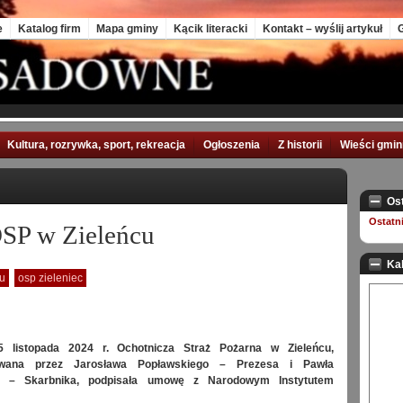
e
Katalog firm
Mapa gminy
Kącik literacki
Kontakt – wyślij artykuł
G
Kultura, rozrywka, sport, rekreacja
Ogłoszenia
Z historii
Wieści gmi
Os
Ostatn
OSP w Zieleńcu
Ka
cu
osp zieleniec
 listopada 2024 r. Ochotnicza Straż Pożarna w Zieleńcu,
owana przez Jarosława Popławskiego – Prezesa i Pawła
go – Skarbnika, podpisała umowę z Narodowym Instytutem