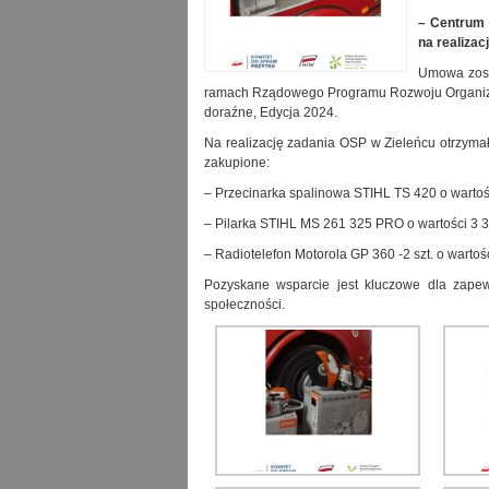
– Centrum 
na realizac
Umowa zost
ramach Rządowego Programu Rozwoju Organizac
doraźne, Edycja 2024.
Na realizację zadania OSP w Zieleńcu otrzyma
zakupione:
– Przecinarka spalinowa STIHL TS 420 o wartośc
– Pilarka STIHL MS 261 325 PRO o wartości 3 3
– Radiotelefon Motorola GP 360 -2 szt. o wartośc
Pozyskane wsparcie jest kluczowe dla zapew
społeczności.