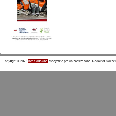
Copyright © 2026
Info Sadowne
. Wszystkie prawa zastrzeżone. Redaktor Naczel