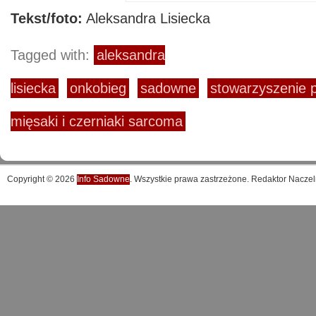
Tekst/foto:
Aleksandra Lisiecka
Tagged with:
aleksandra
lisiecka
onkobieg
sadowne
stowarzyszenie
mięsaki i czerniaki sarcoma
Copyright © 2026
Info Sadowne
. Wszystkie prawa zastrzeżone. Redaktor Naczel