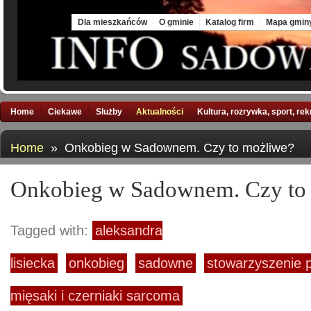
Thu, 6 Aug 2026
Dla mieszkańców
O gminie
Katalog firm
Mapa gmin
Home
Ciekawe
Służby
Aktualności
Kultura, rozrywka, sport, re
Home
» Onkobieg w Sadownem. Czy to możliwe?
Onkobieg w Sadownem. Czy to
Tagged with:
aleksandra
lisiecka
onkobieg
sadowne
stowarzyszenie
mięsaki i czerniaki sarcoma