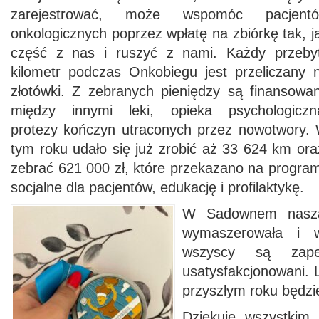
zarejestrować, może wspomóc pacjent
onkologicznych poprzez wpłatę na zbiórkę tak, j
część z nas i ruszyć z nami. Każdy przeby
kilometr podczas Onkobiegu jest przeliczany 
złotówki. Z zebranych pieniędzy są finansowa
między innymi leki, opieka psychologiczn
protezy kończyn utraconych przez nowotwory.
tym roku udało się już zrobić aż 33 624 km or
zebrać 621 000 zł, które przekazano na progra
socjalne dla pacjentów, edukację i profilaktykę.
W Sadownem nasza
wymaszerowała i 
wszyscy są zape
usatysfakcjonowani. 
przyszłym roku będzi
Dziękuję wszystkim 