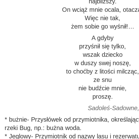
najbliższy.
On wciąż mnie ocala, otacz
Więc nie tak,
żem sobie go wyśnił!…
A gdyby
przyśnił się tylko,
wszak dziecko
w duszy swej noszę,
to choćby z litości milcząc
ze snu
nie budźcie mnie,
proszę.
Sadoleś-Sadowne, sierpie
* bużnie- Przysłówek od przymiotnika, określaj
rzeki Bug, np.: bużna woda.
* Jeglowy- Przymiotnik od nazwy lasu i rezerwat