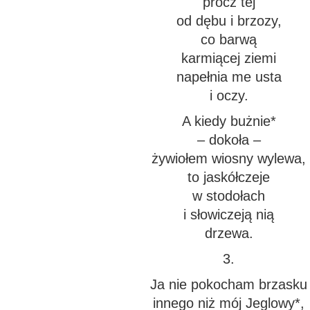
prócz tej
od dębu i brzozy,
co barwą
karmiącej ziemi
napełnia me usta
i oczy.
A kiedy bużnie*
– dokoła –
żywiołem wiosny wylewa,
to jaskółczeje
w stodołach
i słowiczeją nią
drzewa.
3.
Ja nie pokocham brzasku
innego niż mój Jeglowy*,