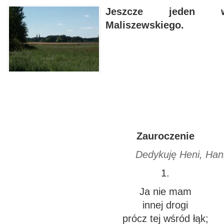
Jeszcze jeden w
Maliszewskiego.
Zauroczenie
Dedykuję Heni, Hani, Pawł
1.
Ja nie mam
innej drogi
prócz tej wśród łąk;