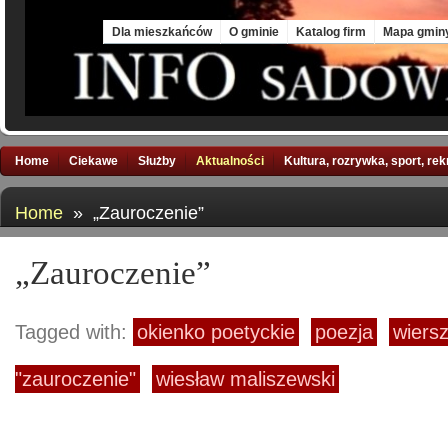
Sat, 8 Aug 2026
Dla mieszkańców
O gminie
Katalog firm
Mapa gmin
Home
Ciekawe
Służby
Aktualności
Kultura, rozrywka, sport, re
Home
» „Zauroczenie”
„Zauroczenie”
Tagged with:
okienko poetyckie
poezja
wiers
"zauroczenie"
wiesław maliszewski