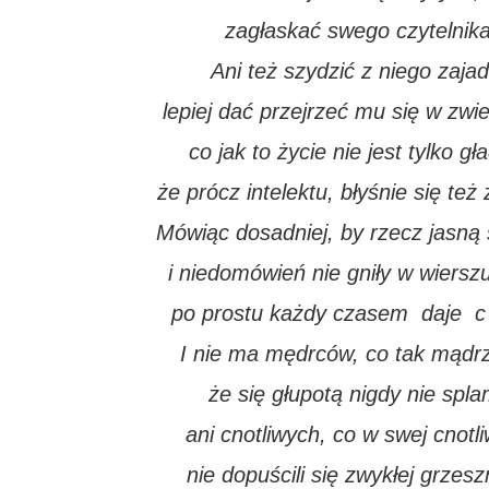
zagłaskać swego czytelnika
Ani też szydzić z niego zajad
lepiej dać przejrzeć mu się w zwie
co jak to życie nie jest tylko gł
że prócz intelektu, błyśnie się te
Mówiąc dosadniej, by rzecz jasną s
i niedomówień nie gniły w wierszu
po prostu każdy czasem daje c i
I nie ma mędrców, co tak mądrz
że się głupotą nigdy nie splam
ani cnotliwych, co w swej cnotl
nie dopuścili się zwykłej grzesz