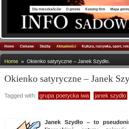
Sat, 8 Aug 2026
Dla mieszkańców
O gminie
Katalog firm
Mapa gmin
Home
Ciekawe
Służby
Aktualności
Kultura, rozrywka, sport, re
Home
» Okienko satyryczne – Janek Szydło.
Okienko satyryczne – Janek Szy
Tagged with:
grupa poetycka iwa
janek szydło
Janek Szydło – to pseudoni