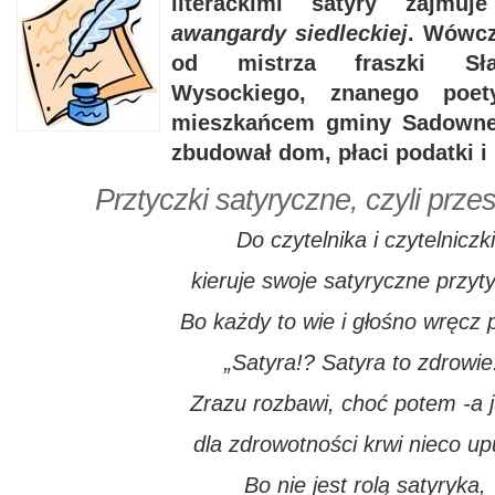
literackimi satyry zajm
awangardy siedleckiej
. Wówcz
od mistrza fraszki Sła
Wysockiego, znanego poet
mieszkańcem gminy Sadowne.
zbudował dom, płaci podatki i 
Prztyczki satyryczne, czyli prze
Do czytelnika i czytelniczki
kieruje swoje satyryczne przyty
Bo każdy to wie i głośno wręcz 
„Satyra!? Satyra to zdrowie
Zrazu rozbawi, choć potem -a j
dla zdrowotności krwi nieco up
Bo nie jest rolą satyryka,