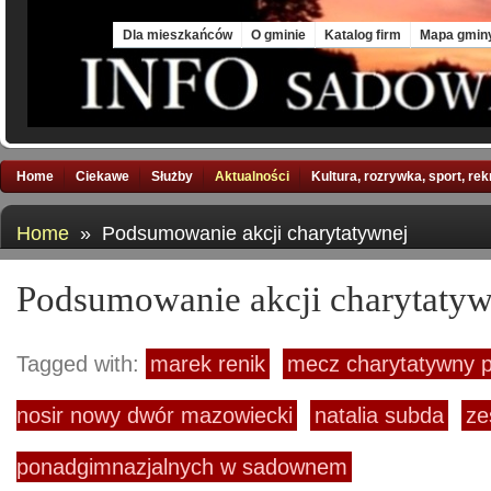
Sat, 8 Aug 2026
Dla mieszkańców
O gminie
Katalog firm
Mapa gmin
Home
Ciekawe
Służby
Aktualności
Kultura, rozrywka, sport, re
Home
» Podsumowanie akcji charytatywnej
Podsumowanie akcji charytatyw
Tagged with:
marek renik
mecz charytatywny 
nosir nowy dwór mazowiecki
natalia subda
ze
ponadgimnazjalnych w sadownem