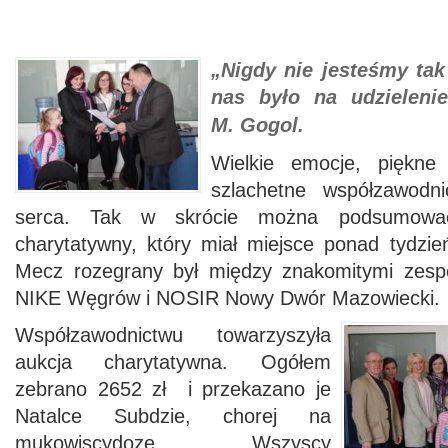
„Nigdy nie jesteśmy tak
nas było na udzielen
M.
Gogol.
Wielkie emocje, piękne
szlachetne współzawodn
serca. Tak w skrócie można podsumowa
charytatywny, który miał miejsce ponad tydz
Mecz rozegrany był między znakomitymi zespo
NIKE Węgrów i NOSIR Nowy Dwór Mazowiecki.
Współzawodnictwu towarzyszyła
aukcja charytatywna. Ogółem
zebrano 2652 zł i przekazano je
Natalce Subdzie, chorej na
mukowiscydozę. Wszyscy