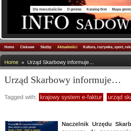
Sat, 8 Aug 2026
Dla mieszkańców
O gminie
Katalog firm
Mapa gmin
Home
Ciekawe
Służby
Aktualności
Kultura, rozrywka, sport, re
Home
» Urząd Skarbowy informuje…
Urząd Skarbowy informuje…
Tagged with:
krajowy system e-faktur
urząd s
Naczelnik Urzędu Ska