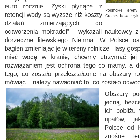
euro rocznie. Zyski płynące z
Podmokłe tereny
retencji wody są wyższe niż koszty
Gromek-Kowalczyk
działań zmierzających do
odtworzenia mokradeł” – wykazali naukowcy z
dorzeczne litewskiego Niemna. W Polsce os
bagien zmieniając je w tereny rolnicze i lasy go
mieć wodę w kranie, chcemy utrzymać jej 
rozwiązaniem jest ochrona tego co mamy, a d
tego, co zostało przekształcone na obszary ro
mówiąc – należy nawadniać to, co zostało odwo
Obszary po
jedną, bezc
ich pobliżu
upałów, j
Polsce od ki
znośne. Te