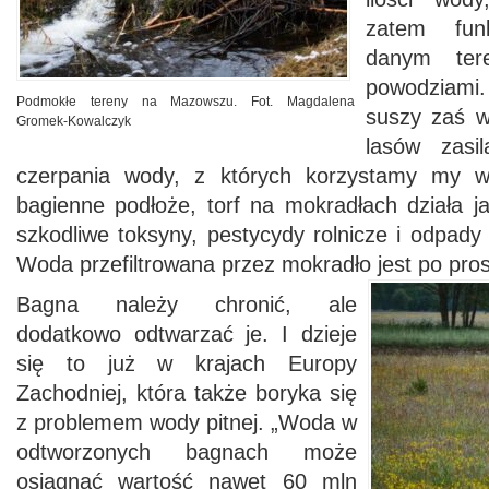
zatem fun
danym tere
powodziami
Podmokłe tereny na Mazowszu. Fot. Magdalena
suszy zaś w
Gromek-Kowalczyk
lasów zasi
czerpania wody, z których korzystamy my w
bagienne podłoże, torf na mokradłach działa jak
szkodliwe toksyny, pestycydy rolnicze i odpad
Woda przefiltrowana przez mokradło jest po pro
Bagna należy chronić, ale
dodatkowo odtwarzać je. I dzieje
się to już w krajach Europy
Zachodniej, która także boryka się
z problemem wody pitnej. „Woda w
odtworzonych bagnach może
osiągnąć wartość nawet 60 mln