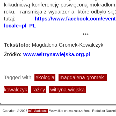
kilkudniową konferencję poświęconą mokradłom
roku. Transmisja z wydarzenia, które odbyło się
tutaj:
https://www.facebook.com/even
locale=pl_PL
***
Tekst/foto:
Magdalena Gromek-Kowalczyk
Źródło:
www.witrynawiejska.org.pl
Tagged with:
ekologia
magdalena gromek -
kowalczyk
rażny
witryna wiejska
Copyright © 2026
Info Sadowne
. Wszystkie prawa zastrzeżone. Redaktor Naczel