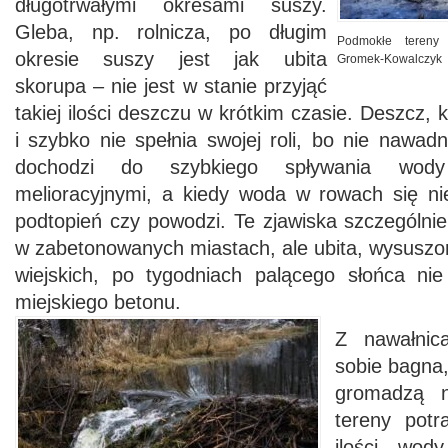
długotrwałymi okresami suszy.
Gleba, np. rolnicza, po długim
Podmokłe tereny
okresie suszy jest jak ubita
Gromek-Kowalczyk
skorupa – nie jest w stanie przyjąć
takiej ilości deszczu w krótkim czasie. Deszcz,
i szybko nie spełnia swojej roli, bo nie nawadn
dochodzi do szybkiego spływania wod
melioracyjnymi, a kiedy woda w rowach się ni
podtopień czy powodzi. Te zjawiska szczególni
w zabetonowanych miastach, ale ubita, wysuszo
wiejskich, po tygodniach palącego słońca nie
miejskiego betonu.
Z nawałnic
sobie bagna, 
gromadzą n
tereny potr
ilości wod