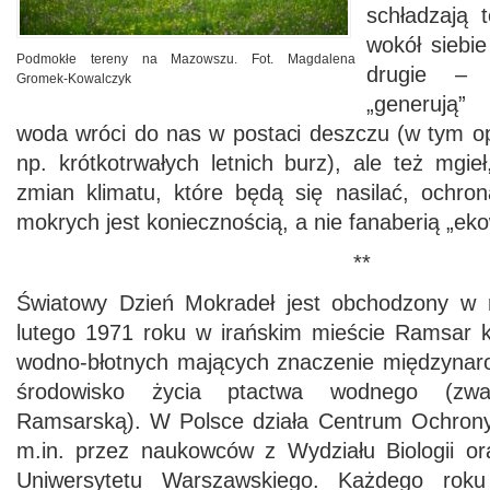
schładzają 
wokół siebie
Podmokłe tereny na Mazowszu. Fot. Magdalena
drugie – 
Gromek-Kowalczyk
„generują”
woda wróci do nas w postaci deszczu (w tym 
np. krótkotrwałych letnich burz), ale też mgie
zmian klimatu, które będą się nasilać, ochron
mokrych jest koniecznością, a nie fanaberią „eko
**
Światowy Dzień Mokradeł jest obchodzony w r
lutego 1971 roku w irańskim mieście Ramsar 
wodno-błotnych mających znaczenie międzynar
środowisko życia ptactwa wodnego (zw
Ramsarską). W Polsce działa Centrum Ochrony
m.in. przez naukowców z Wydziału Biologii or
Uniwersytetu Warszawskiego. Każdego roku