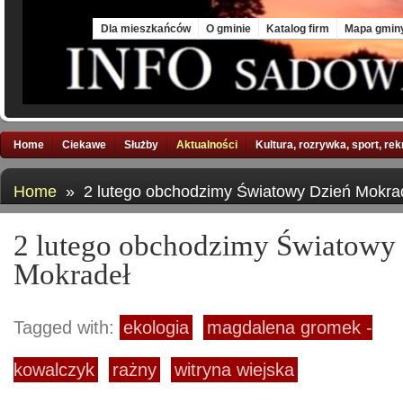
Sun, 9 Aug 2026
Dla mieszkańców
O gminie
Katalog firm
Mapa gmin
Home
Ciekawe
Służby
Aktualności
Kultura, rozrywka, sport, re
Home
» 2 lutego obchodzimy Światowy Dzień Mokra
2 lutego obchodzimy Światowy
Mokradeł
Tagged with:
ekologia
magdalena gromek -
kowalczyk
rażny
witryna wiejska