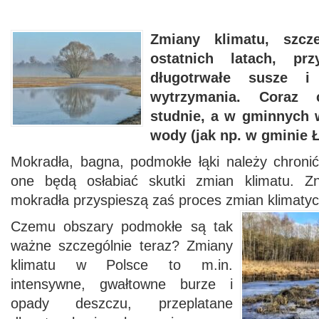
Zmiany klimatu, szcz
ostatnich latach, pr
długotrwałe susze i
wytrzymania. Coraz c
studnie, a w gminnych 
wody (jak np. w gminie 
Mokradła, bagna, podmokłe łąki należy chronić
one będą osłabiać skutki zmian klimatu. Z
mokradła przyspieszą zaś proces zmian klimaty
Czemu obszary podmokłe są tak
ważne szczególnie teraz? Zmiany
klimatu w Polsce to m.in.
intensywne, gwałtowne burze i
opady deszczu, przeplatane