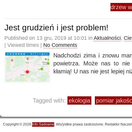
drzew w
Jest grudzień i jest problem!
Published on 13 gru, 2019 at 10:01 in
Aktualności
,
Ci
| Viewed times |
No Comments
Nadchodzi zima i znowu mam
powietrza. Może nas to nie 
kłamią! U nas nie jest lepiej n
Tagged with:
ekologia
pomiar jakośc
Copyright © 2026
Info Sadowne
. Wszystkie prawa zastrzeżone. Redaktor Naczel