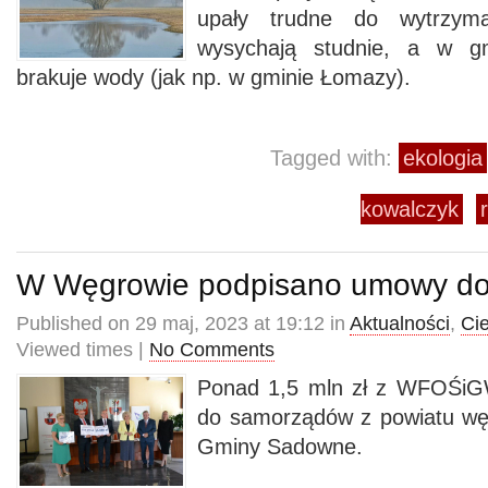
upały trudne do wytrzyma
wysychają studnie, a w g
brakuje wody (jak np. w gminie Łomazy).
Tagged with:
ekologia
kowalczyk
W Węgrowie podpisano umowy do
Published on 29 maj, 2023 at 19:12 in
Aktualności
,
Ci
Viewed times |
No Comments
Ponad 1,5 mln zł z WFOŚiGW
do samorządów z powiatu wę
Gminy Sadowne.