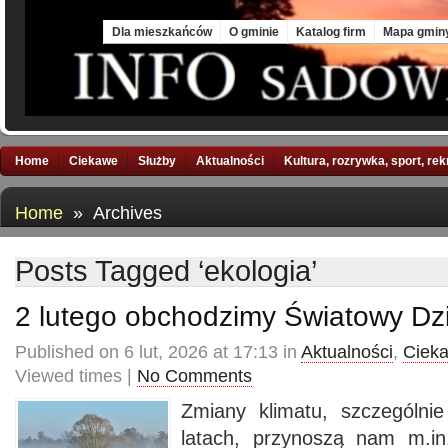
Mon, 10 Aug 2026
Dla mieszkańców
O gminie
Katalog firm
Mapa gmin
Home
Ciekawe
Służby
Aktualności
Kultura, rozrywka, sport, re
Home
» Archives
Posts Tagged ‘ekologia’
2 lutego obchodzimy Światowy Dz
Published on 6 lut, 2026 at 17:13 in
Aktualności
,
Ciek
Viewed times |
No Comments
Zmiany klimatu, szczególnie
latach, przynoszą nam m.in