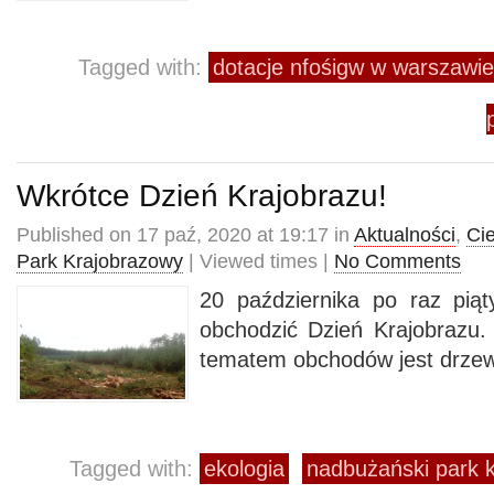
Tagged with:
dotacje nfośigw w warszawie
Wkrótce Dzień Krajobrazu!
Published on 17 paź, 2020 at 19:17 in
Aktualności
,
Ci
Park Krajobrazowy
| Viewed times |
No Comments
20 października po raz pią
obchodzić Dzień Krajobrazu
tematem obchodów jest drzew
Tagged with:
ekologia
nadbużański park 