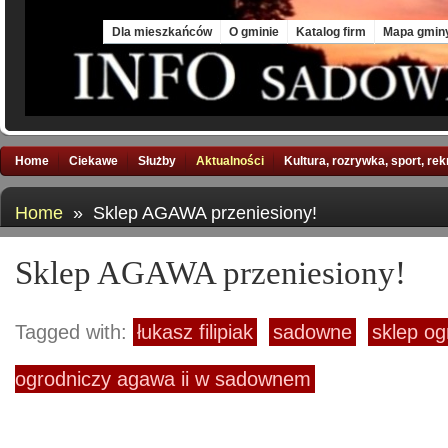
Thu, 6 Aug 2026
Dla mieszkańców
O gminie
Katalog firm
Mapa gmin
Home
Ciekawe
Służby
Aktualności
Kultura, rozrywka, sport, re
Home
» Sklep AGAWA przeniesiony!
Sklep AGAWA przeniesiony!
Tagged with:
łukasz filipiak
sadowne
sklep og
ogrodniczy agawa ii w sadownem