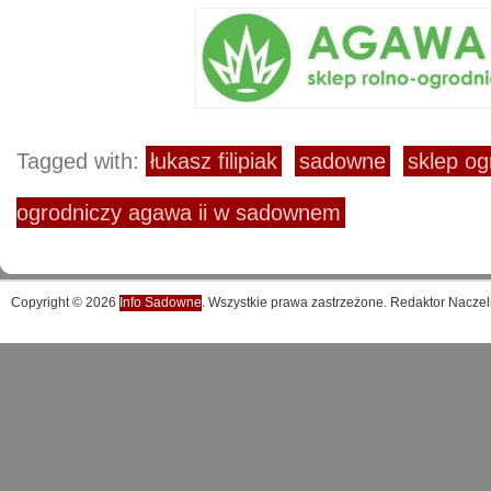
Tagged with:
łukasz filipiak
sadowne
sklep og
ogrodniczy agawa ii w sadownem
Copyright © 2026
Info Sadowne
. Wszystkie prawa zastrzeżone. Redaktor Naczel