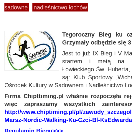
sadowne
nadleśnictwo łochów
Tegoroczny Bieg ku cz
Grzymały odbędzie się 
Jest to już IX Bieg i V M
startem i metą na po
Łowieckiego Św. Huberta, 
są: Klub Sportowy „Wic
Ośrodek Kultury w Sadownem i Nadleśnictwo Ło
Firma Chipttiming.pl właśnie rozpoczęła rej
więc zapraszamy wszystkich zainteres
http://www.chiptiming.pl/pl/zawody_szczegol
Marsz-Nordic-Walking-Ku-Czci-Bl-KsEdward
Regulamin Biegu>>>