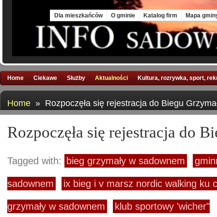
Fri, 7 Aug 2026
Dla mieszkańców
O gminie
Katalog firm
Mapa gmin
Home
Ciekawe
Służby
Aktualności
Kultura, rozrywka, sport, re
Home
» Rozpoczęła się rejestracja do Biegu Grzyma
Rozpoczęła się rejestracja do 
Tagged with:
bieg grzymały w sadownem
gmin
sadownem
ix bieg i v marsz nordic walking ku 
grzymały w sadownem
klub sportowy 'wicher"