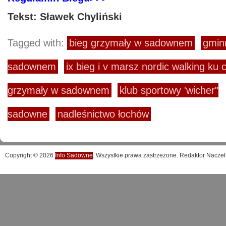
Tekst: Sławek Chyliński
Tagged with:
bieg grzymały w sadownem
gmin
sadownem
ix bieg i v marsz nordic walking ku 
grzymały w sadownem
klub sportowy 'wicher"
sadowne
nadleśnictwo łochów
Copyright © 2026
Info Sadowne
. Wszystkie prawa zastrzeżone. Redaktor Naczel