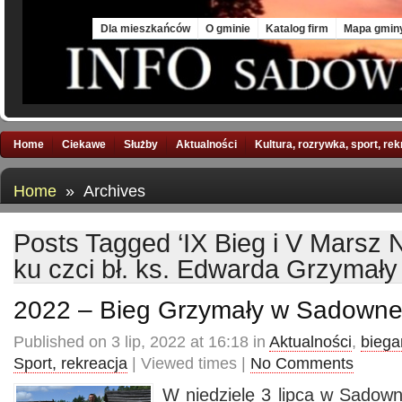
Sat, 8 Aug 2026
Dla mieszkańców
O gminie
Katalog firm
Mapa gmin
Home
Ciekawe
Służby
Aktualności
Kultura, rozrywka, sport, re
Home
» Archives
Posts Tagged ‘IX Bieg i V Marsz 
ku czci bł. ks. Edwarda Grzyma
2022 – Bieg Grzymały w Sadown
Published on 3 lip, 2022 at 16:18 in
Aktualności
,
biega
Sport, rekreacja
| Viewed times |
No Comments
W niedzielę 3 lipca w Sadown