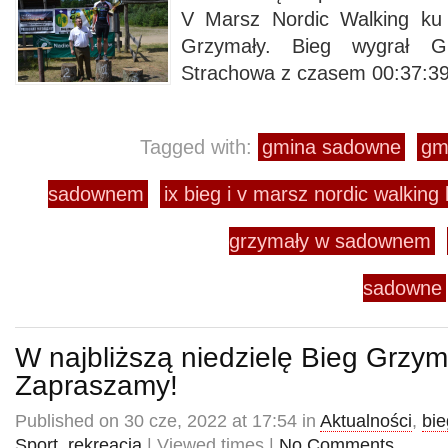
V Marsz Nordic Walking ku 
Grzymały. Bieg wygrał G
Strachowa z czasem 00:37:39
Tagged with:
gmina sadowne
gm
sadownem
ix bieg i v marsz nordic walking
grzymały w sadownem
sadowne
W najbliższą niedzielę Bieg Grzym
Zapraszamy!
Published on 30 cze, 2022 at 17:54 in
Aktualności
,
bie
Sport, rekreacja
| Viewed times |
No Comments