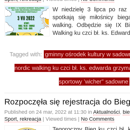
W niedzielę 3 lipca po ra
spotkają się miłośnicy bie
walking. Odbędzie się IX B
Walking ku czci bł. ks. Edwar
Tagged with:
gminny ośrodek kultury w sado
nordic walking ku czci bł. ks. edwarda grz
sportowy 'wicher" sadowne
Rozpoczęła się rejestracja do Bie
Published on 24 mar, 2022 at 11:30 in
Aktualności
,
bi
Sport, rekreacja
| Viewed times |
No Comments
Tegoroczny Bieg ku czci bł.