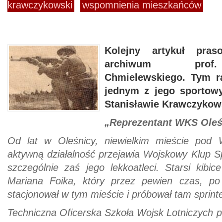
krawczykowski
wspomnienia mieszkańców
Kolejny artykuł pra
archiwum prof.
Chmielewskiego. Tym r
jednym z jego sporto
Stanisławie Krawczykow
„Reprezentant WKS Oleś
Od lat w Oleśnicy, niewielkim mieście pod 
aktywną działalność przejawia Wojskowy Klup S
szczególnie zaś jego lekkoatleci. Starsi kibi
Mariana Foika, który przez pewien czas, p
stacjonował w tym mieście i próbował tam sprinter
Techniczna Oficerska Szkoła Wojsk Lotniczych pr