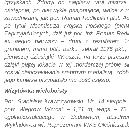
igrzyskach. Zdobył on najpierw tytuł mistrz
następnie, po niezwykle pasjonującej walce z 
zawodnikami, jak por. Roman Redliński i plut. A
po tytuł wicemistrza Wojska Polskiego (pier
Zaprzyjaźnionych, dziś już por. inż. Roman Redli
ex aequo pierwszy – drugi z rezultatem 14
granatem, mimo bólu barku, zebrał 1175 pkt., 
pierwszej dziesiątki. Wreszcie na torze przeszk
dzięki piątej lokacie w tej morderczej próbie s
został nieoczekiwanie srebrnym medalistą, zdo
jego karierze przypadało mu dość często.
Wizytówka wieloboisty
Por. Stanisław Krawczykowski. Ur. 14 sierpnia
pow. Węgrów. Wzrost – 1,71 m, waga – 73 k
ogólnokształcącego w Sadownem, absolw
Wykładowca wf. Reprezentant WKS Oleśniczank