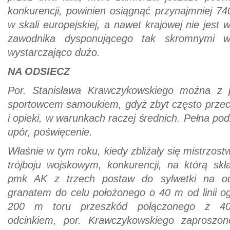
konkurencji, powinien osiągnąć przynajmniej 74
w skali europejskiej, a nawet krajowej nie jest w
zawodnika dysponującego tak skromnymi wa
wystarczająco dużo.
NA ODSIECZ
Por. Stanisława Krawczykowskiego można z
sportowcem samoukiem, gdyż zbyt często przeci
i opieki, w warunkach raczej średnich. Pełna pod
upór, poświęcenie.
Właśnie w tym roku, kiedy zbliżały się mistrzos
trójboju wojskowym, konkurencji, na którą skła
pmk AK z trzech postaw do sylwetki na od
granatem do celu położonego o 40 m od linii o
200 m toru przeszkód połączonego z 40
odcinkiem, por. Krawczykowskiego zaproszo