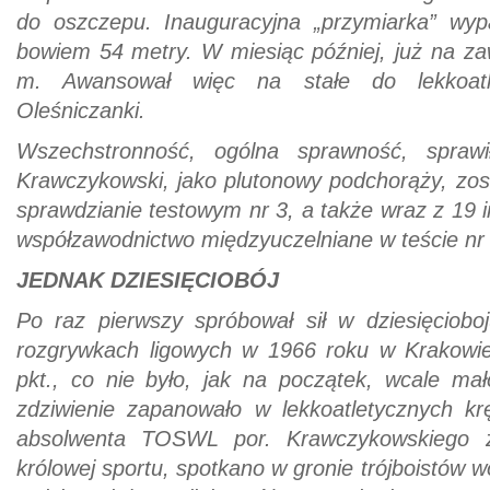
do oszczepu. Inauguracyjna „przymiarka” wypa
bowiem 54 metry. W miesiąc później, już na za
m. Awansował więc na stałe do lekkoatle
Oleśniczanki.
Wszechstronność, ogólna sprawność, spraw
Krawczykowski, jako plutonowy podchorąży, zos
sprawdzianie testowym nr 3, a także wraz z 19 
współzawodnictwo międzyuczelniane w teście nr 
JEDNAK DZIESIĘCIOBÓJ
Po raz pierwszy spróbował sił w dziesięciobo
rozgrywkach ligowych w 1966 roku w Krakowie
pkt., co nie było, jak na początek, wcale mał
zdziwienie zapanowało w lekkoatletycznych k
absolwenta TOSWL por. Krawczykowskiego 
królowej sportu, spotkano w gronie trójboistów w