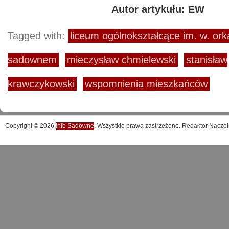
Autor artykułu: EW
Tagged with:
liceum ogólnokształcące im. w. or
sadownem
mieczysław chmielewski
stanisław
krawczykowski
wspomnienia mieszkańców
Copyright © 2026
Info Sadowne
. Wszystkie prawa zastrzeżone. Redaktor Naczel