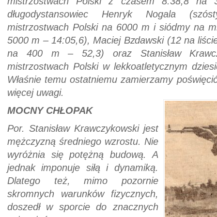
mistrzostwach Polski z czasem 8:38,8 na 
długodystansowiec Henryk Nogala (szós
mistrzostwach Polski na 6000 m i siódmy na mi
5000 m – 14:05,6), Maciej Bzdawski (12 na liści
na 400 m – 52,3) oraz Stanisław Krawcz
mistrzostwach Polski w lekkoatletycznym dziesi
Właśnie temu ostatniemu zamierzamy poświęcić 
więcej uwagi.
MOCNY CHŁOPAK
Por. Stanisław Krawczykowski jest
mężczyzną średniego wzrostu. Nie
wyróżnia się potężną budową. A
jednak imponuje siłą i dynamiką.
Dlatego też, mimo pozornie
skromnych warunków fizycznych,
doszedł w sporcie do znacznych