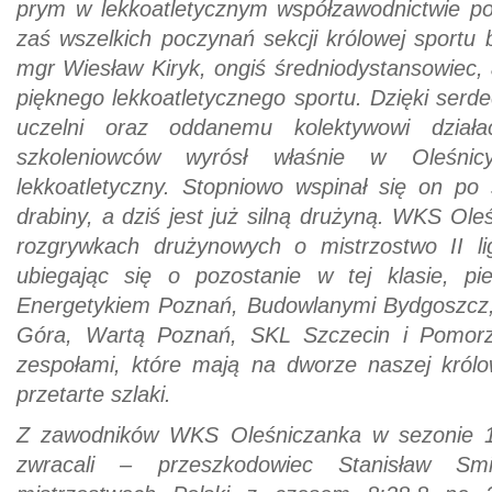
prym w lekkoatletycznym współzawodnictwie p
zaś wszelkich poczynań sekcji królowej sportu b
mgr Wiesław Kiryk, ongiś średniodystansowiec, 
pięknego lekkoatletycznego sportu. Dzięki ser
uczelni oraz oddanemu kolektywowi działac
szkoleniowców wyrósł właśnie w Oleśnicy
lekkoatletyczny. Stopniowo wspinał się on po 
drabiny, a dziś jest już silną drużyną. WKS Ol
rozgrywkach drużynowych o mistrzostwo II li
ubiegając się o pozostanie w tej klasie, pi
Energetykiem Poznań, Budowlanymi Bydgoszcz,
Góra, Wartą Poznań, SKL Szczecin i Pomorz
zespołami, które mają na dworze naszej królo
przetarte szlaki.
Z zawodników WKS Oleśniczanka w sezonie 1
zwracali – przeszkodowiec Stanisław Smi