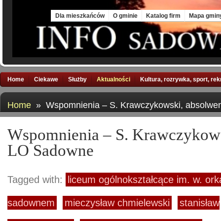
Thu, 6 Aug 2026
Dla mieszkańców
O gminie
Katalog firm
Mapa gmin
Home
Ciekawe
Służby
Aktualności
Kultura, rozrywka, sport, re
Home
» Wspomnienia – S. Krawczykowski, absolwe
Wspomnienia – S. Krawczykows
LO Sadowne
Tagged with:
liceum ogólnokształcące im. w. or
sadownem
mieczysław chmielewski
stanisław