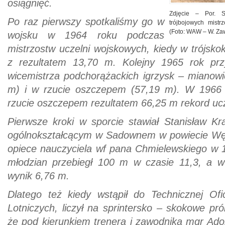
osiągnięć.
Zdjęcie – Por. S
Po raz pierwszy spotkaliśmy go w
trójbojowych mist
(Foto: WAW – W. Za
wojsku w 1964 roku podczas
mistrzostw uczelni wojskowych, kiedy w trójskok
z rezultatem 13,70 m. Kolejny 1965 rok prz
wicemistrza podchorążackich igrzysk – mianowi
m) i w rzucie oszczepem (57,19 m). W 1966 
rzucie oszczepem rezultatem 66,25 m rekord uc
Pierwsze kroki w sporcie stawiał Stanisław K
ogólnokształcącym w Sadownem w powiecie Węgr
opiece nauczyciela wf pana Chmielewskiego w 1
młodzian przebiegł 100 m w czasie 11,3, a w
wynik 6,76 m.
Dlatego też kiedy wstąpił do Technicznej Ofi
Lotniczych, liczył na sprintersko – skokowe pró
że pod kierunkiem trenera i zawodnika mgr Adol