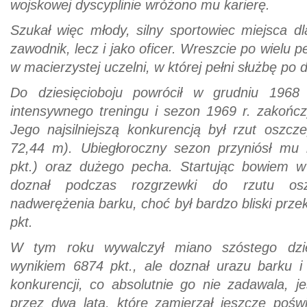
wojskowej dyscyplinie wróżono mu karierę.
Szukał więc młody, silny sportowiec miejsca dla
zawodnik, lecz i jako oficer. Wreszcie po wielu 
w macierzystej uczelni, w której pełni służbę po d
Do dziesięcioboju powrócił w grudniu 1968
intensywnego treningu i sezon 1969 r. zakończ
Jego najsilniejszą konkurencją był rzut osz
72,44 m). Ubiegłoroczny sezon przyniósł mu 
pkt.) oraz dużego pecha. Startując bowiem w
doznał podczas rozgrzewki do rzutu o
nadwerężenia barku, choć był bardzo bliski prze
pkt.
W tym roku wywalczył miano szóstego dzie
wynikiem 6874 pkt., ale doznał urazu barku i
konkurencji, co absolutnie go nie zadawala, j
przez dwa lata, które zamierzał jeszcze poświ