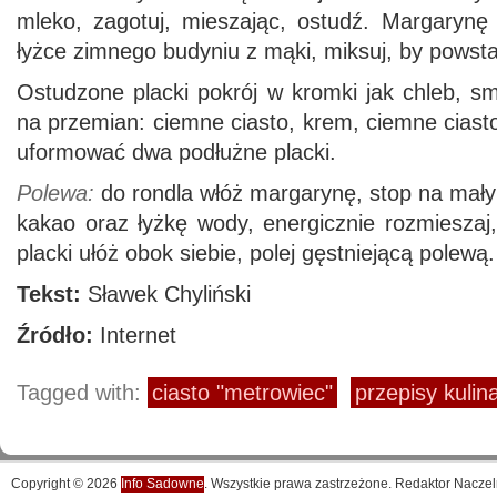
mleko, zagotuj, mieszając, ostudź. Margarynę 
łyżce zimnego budyniu z mąki, miksuj, by powst
Ostudzone placki pokrój w kromki jak chleb, sm
na przemian: ciemne ciasto, krem, ciemne ciasto
uformować dwa podłużne placki.
Polewa:
do rondla włóż margarynę, stop na małym
kakao oraz łyżkę wody, energicznie rozmieszaj
placki ułóż obok siebie, polej gęstniejącą polewą.
Tekst:
Sławek Chyliński
Źródło:
Internet
Tagged with:
ciasto "metrowiec"
przepisy kulin
Copyright © 2026
Info Sadowne
. Wszystkie prawa zastrzeżone. Redaktor Naczel