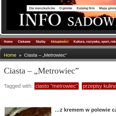
Sun, 9 Aug 2026
Dla mieszkańców
O gminie
Katalog firm
Mapa gmin
Home
Ciekawe
Służby
Aktualności
Kultura, rozrywka, sport, re
Home
» Ciasta – „Metrowiec”
Ciasta – „Metrowiec”
Tagged with:
ciasto "metrowiec"
przepisy kulin
…z kremem w polewie c