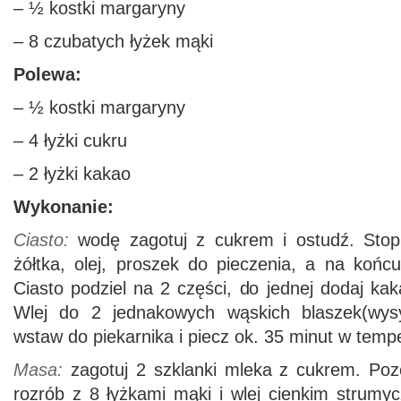
– ½ kostki margaryny
– 8 czubatych łyżek mąki
Polewa:
– ½ kostki margaryny
– 4 łyżki cukru
– 2 łyżki kakao
Wykonanie:
Ciasto:
wodę zagotuj z cukrem i ostudź. Sto
żółtka, olej, proszek do pieczenia, a na końcu
Ciasto podziel na 2 części, do jednej dodaj ka
Wlej do 2 jednakowych wąskich blaszek(wysy
wstaw do piekarnika i piecz ok. 35 minut w tempe
Masa:
zagotuj 2 szklanki mleka z cukrem. Poz
rozrób z 8 łyżkami mąki i wlej cienkim strumy