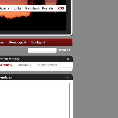
aleria
Linki
Regulamin Portalu
RSS
nne
Dom, ogród
Edukacja
tatnie tematy
ie tematy
Oglądane
Komentowane
lendarium