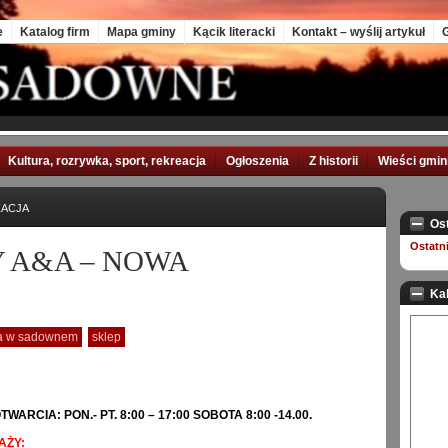
e
Katalog firm
Mapa gminy
Kącik literacki
Kontakt – wyślij artykuł
G
Kultura, rozrywka, sport, rekreacja
Ogłoszenia
Z historii
Wieści gmi
ZACJA
Os
Ostatn
 A&A – NOWA
Ka
a w sadownem
sklep
WARCIA: PON.- PT. 8:00 – 17:00 SOBOTA 8:00 -14.00.
AŻY: