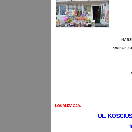
NARZ
ŚWIECE, O
LOKALIZACJA:
UL. KOŚCIUS
t