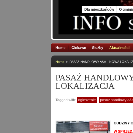
Thu, 6 Aug 2026
Dla mieszkańców
O gmini
Home
Ciekawe
Służby
Aktualności
Home
» PASAŻ HANDLOWY A&A – NOWA LOKALI
PASAŻ HANDLOWY
LOKALIZACJA
Tagged with:
ogłoszenie
pasaż handlowy a&
GODZINY OT
W SPRZED