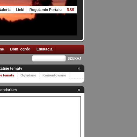
aleria
Linki
Regulamin Portalu
RSS
nne
Dom, ogród
Edukacja
tatnie tematy
ie tematy
Oglądane
Komentowane
lendarium