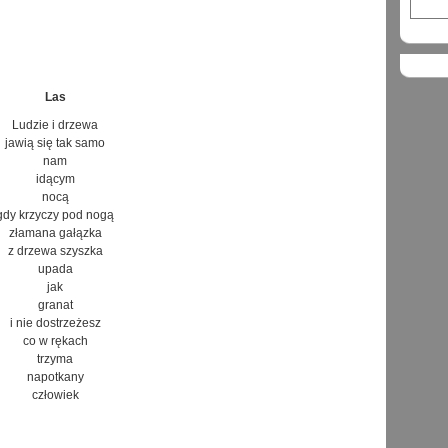
Las
Ludzie i drzewa
jawią się tak samo
nam
idącym
nocą
gdy krzyczy pod nogą
złamana gałązka
z drzewa szyszka
upada
jak
granat
i nie dostrzeżesz
co w rękach
trzyma
napotkany
człowiek