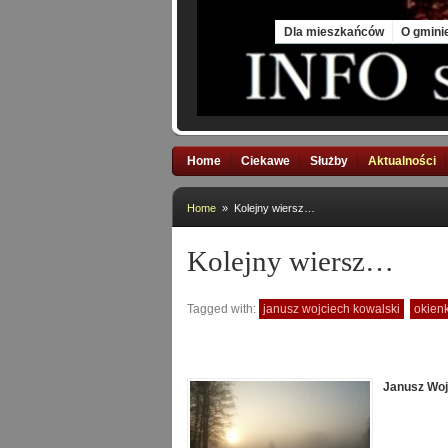
Fri, 7 Aug 2026
Dla mieszkańców
O gmini
Home
Ciekawe
Służby
Aktualności
Home
» Kolejny wiersz…
Kolejny wiersz…
Tagged with:
janusz wojciech kowalski
okien
Janusz Wojc