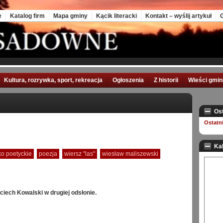
e
Katalog firm
Mapa gminy
Kącik literacki
Kontakt – wyślij artykuł
G
Kultura, rozrywka, sport, rekreacja
Ogłoszenia
Z historii
Wieści gmi
Os
Ostatn
Ka
ko poetyckie
poezja
wiersz "las"
wiesław maliszewski
iech Kowalski w drugiej odsłonie.