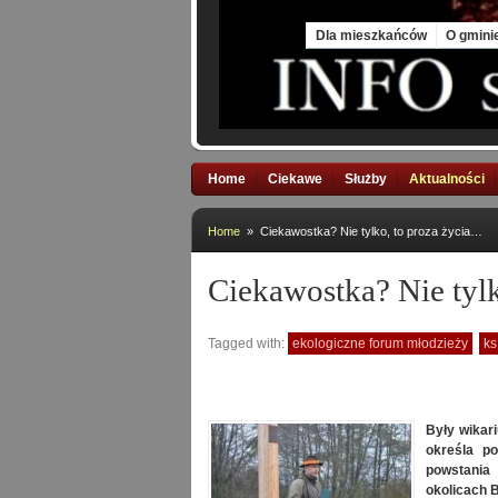
Sun, 9 Aug 2026
Dla mieszkańców
O gmini
Home
Ciekawe
Służby
Aktualności
Home
» Ciekawostka? Nie tylko, to proza życia…
Ciekawostka? Nie tyl
Tagged with:
ekologiczne forum młodzieży
ks
Były wikar
określa po
powstania
okolicach 