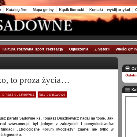
e
Katalog firm
Mapa gminy
Kącik literacki
Kontakt – wyślij artykuł
G
Kultura, rozrywka, sport, rekreacja
Ogłoszenia
Z historii
Wieści gmi
Os
Ostatn
ko, to proza życia…
Ka
. tomasz duszkiewicz
lasy państwowe
iusz parafii Sadowne ks. Tomasz Duszkiewicz nadal na topie. Jak
rtal www.onet.pl,
był jednym z założycieli i pomysłodawców
 fundacji „Ekologiczne Forum Młodzieży” znanej nie tylko w
Białegostoku.