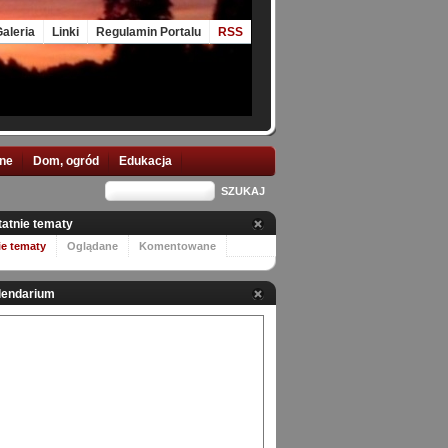
aleria
Linki
Regulamin Portalu
RSS
nne
Dom, ogród
Edukacja
tatnie tematy
ie tematy
Oglądane
Komentowane
lendarium