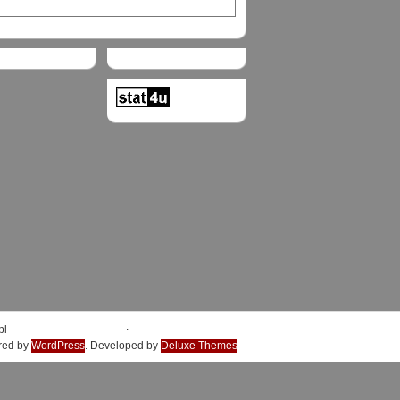
.
pl
red by
WordPress
. Developed by
Deluxe Themes