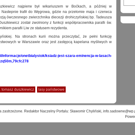
szkiewicz najpierw był wikariuszem w Boćkach, a później w
Nastepnie trafił do Węgrowa, gdzie na przełomie maja i czerwca
yzją ówczesnego zwierzchnika diecezji drohiczyńskiej bp. Tadeusza
Duszkiewicz został zwolniony z funkcji współpracownika parafii św.
kiem parafii Liw ze statusem rezydenta.
yńskiej. Na stronach kurii można przeczytać, że pełni funkcję
ństwowych w Warszawie oraz jest zastępcą kapelana myśliwych w
pl/informacje/onetbialystok/ksiadz-jest-szara-eminencja-w-lasach-
htzq50m,79cfc278
. tomasz duszkiewicz
lasy państwowe
a zastrzeżone. Redaktor Naczelny Portalu: Sławomir Chyliński, info.sadowne@wp.
Powe