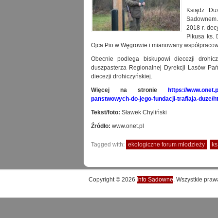
Ksiądz Du
Sadownem. 
2018 r. dec
Pikusa ks. 
Ojca Pio w Węgrowie i mianowany współpracowni
Obecnie podlega biskupowi diecezji drohicz
duszpasterza Regionalnej Dyrekcji Lasów Pa
diecezji drohiczyńskiej.
Więcej na stronie
https://www.onet.
panstwowych-do-jego-fundacji-trafiaja-duze/
Tekst/foto:
Sławek Chyliński
Źródło:
www.onet.pl
Tagged with:
ekologiczne forum młodzieży
ks
Copyright © 2026
Info Sadowne
. Wszystkie praw