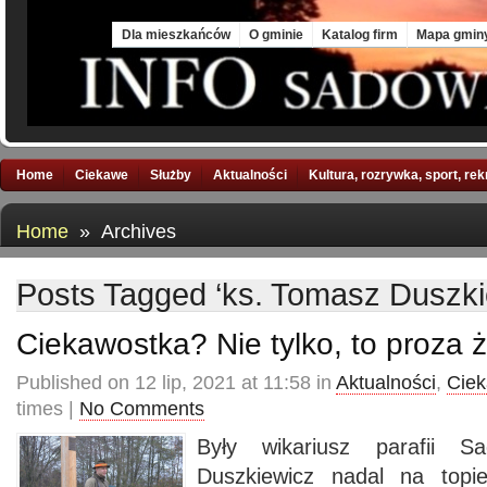
Sat, 8 Aug 2026
Dla mieszkańców
O gminie
Katalog firm
Mapa gmin
Home
Ciekawe
Służby
Aktualności
Kultura, rozrywka, sport, re
Home
» Archives
Posts Tagged ‘ks. Tomasz Duszki
Ciekawostka? Nie tylko, to proza 
Published on 12 lip, 2021 at 11:58 in
Aktualności
,
Cie
times |
No Comments
Były wikariusz parafii 
Duszkiewicz nadal na topie