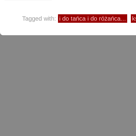
Tagged with:
i do tańca i do różańca...
k