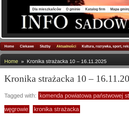
Sat, 8 Aug 2026
Dla mieszkańców
O gminie
Katalog firm
Mapa gmin
Home
Ciekawe
Służby
Aktualności
Kultura, rozrywka, sport, re
Home
» Kronika strażacka 10 – 16.11.2025
Kronika strażacka 10 – 16.11.2
Tagged with:
komenda powiatowa państwowej st
węgrowie
kronika strażacka