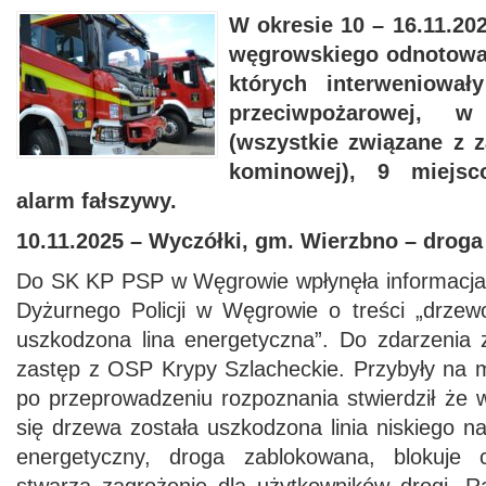
W okresie 10 – 16.11.20
węgrowskiego odnotowan
których interweniował
przeciwpożarowej,
(wszystkie związane z 
kominowej), 9 miejsc
alarm fałszywy.
10.11.2025 – Wyczółki, gm. Wierzbno – droga
Do SK KP PSP w Węgrowie wpłynęła informacja 
Dyżurnego Policji w Węgrowie o treści „drze
uszkodzona lina energetyczna”. Do zdarzenia
zastęp z OSP Krypy Szlacheckie. Przybyły na 
po przeprowadzeniu rozpoznania stwierdził że 
się drzewa została uszkodzona linia niskiego na
energetyczny, droga zablokowana, blokuje 