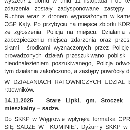
wyszedł z domu w dniu 11 listopada i do tej
zdarzenia zostały zadysponowane zastęp
Ruchna wraz z dronem wyposażonym w kamer
OSP Kąty. Po przybyciu na miejsce zbiórki KDR 
ze zgłoszenia, Policja na miejscu. Działania
zabezpieczeniu miejsca zdarzenia oraz przes
siłami i środkami wyznaczonych przez Policj
prowadzonych działań przeszukiwano pobliski
nieodnalezieniem poszukiwanego, Policja odwo
tym działania zakończono, a zastępy powróciły d
W DZIAŁANIACH RATOWNICZYCH UDZIAŁ BR
ratowników.
14.11.2025 – Stare Lipki, gm. Stoczek
mieszkalny – sadze.
Do SKKP w Węgrowie wpłynęła formatka CPR 
SIĘ SADZE W KOMINIE”. Dyżurny SKKP w W