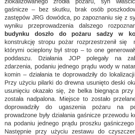
zlokalizowanego źródła pożaru, syn właścici
gaśnicze – bez skutku, brak osób poszkodo
zastępów JRG dowódca, po zapoznaniu się z sy
wyniku przeprowadzenia dalszego rozpozn
budynku doszło do pożaru sadzy w ko
konstrukcję stropu pożar rozprzestrzenił się 
którymi ocieplony był strop – to one generowa
poddaszu. Działania JOP polegały na zab
zdarzenia, podaniu jednego prądu wody w natar
komin – działania te doprowadziły do lokalizac
Przy użyciu pilarki do drewna usunięto deski ok
usunięciu okazało się, że belka biegnąca prz
została nadpalona. Miejsce to zostało przelan
doprowadziły do ugaszenia pożaru na po
prowadzone były działania gaśnicze przewodu 
na podaniu jednego prądu proszku gaśniczego
Następnie przy użyciu zestawu do czyszcze