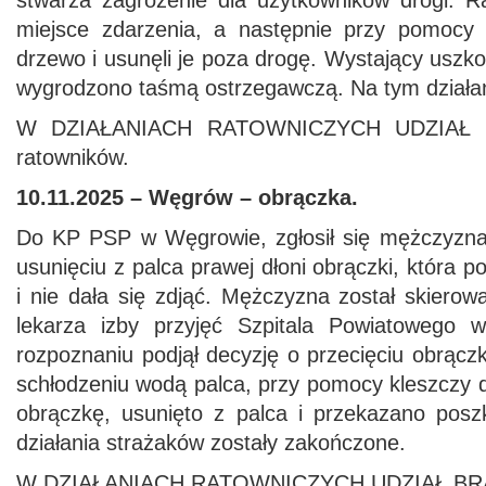
stwarza zagrożenie dla użytkowników drogi. Ra
miejsce zdarzenia, a następnie przy pomocy pi
drzewo i usunęli je poza drogę. Wystający uszk
wygrodzono taśmą ostrzegawczą. Na tym działa
W DZIAŁANIACH RATOWNICZYCH UDZIAŁ B
ratowników.
10.11.2025 – Węgrów
– obrączka.
Do KP PSP w Węgrowie, zgłosił się mężczyzn
usunięciu z palca prawej dłoni obrączki, która 
i nie dała się zdjąć. Mężczyzna został skiero
lekarza izby przyjęć Szpitala Powiatowego
rozpoznaniu podjął decyzję o przecięciu obrączk
schłodzeniu wodą palca, przy pomocy kleszczy d
obrączkę, usunięto z palca i przekazano po
działania strażaków zostały zakończone.
W DZIAŁANIACH RATOWNICZYCH UDZIAŁ BRAŁ