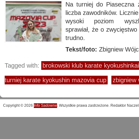
Na turniej do Piaseczna z
liczba zawodników. Licznie
wysoki poziom wyszk
sprawiał, że o zwycięstwo
trudno.
Tekst/foto:
Zbigniew Wójci
Tagged with:
brokowski klub karate kyokushinkai
turniej karate kyokushin mazovia cup
zbigniew 
Copyright © 2026
Info Sadowne
. Wszystkie prawa zastrzeżone. Redaktor Naczel