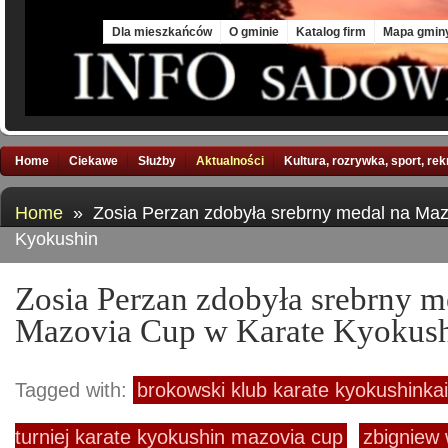
Sat, 8 Aug 2026
Dla mieszkańców
O gminie
Katalog firm
Mapa gmin
Home
Ciekawe
Służby
Aktualności
Kultura, rozrywka, sport, re
Home
» Zosia Perzan zdobyła srebrny medal na Maz
Kyokushin
Zosia Perzan zdobyła srebrny m
Mazovia Cup w Karate Kyokus
Tagged with:
brokowski klub karate kyokushinkai
turniej karate kyokushin mazovia cup
zbigniew 