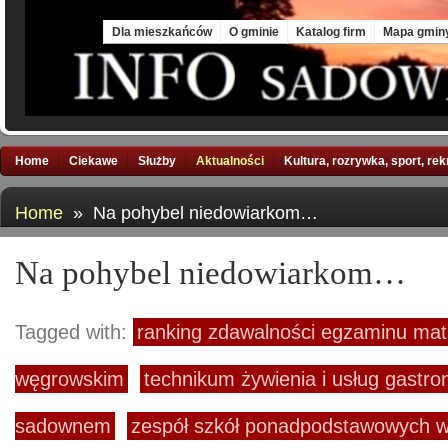
Sat, 8 Aug 2026
Dla mieszkańców
O gminie
Katalog firm
Mapa gmin
Home
Ciekawe
Służby
Aktualności
Kultura, rozrywka, sport, re
Home
» Na pohybel niedowiarkom…
Na pohybel niedowiarkom…
Tagged with:
ranking zdawalności egzaminu mat
węgrowskim
technikum żywienia i usług gastr
sadownem
zespół szkół ponadpodstawowych