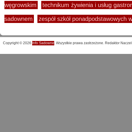
węgrowskim
technikum żywienia i usług gastr
sadownem
zespół szkół ponadpodstawowych
Copyright © 2026
Info Sadowne
. Wszystkie prawa zastrzeżone. Redaktor Naczel