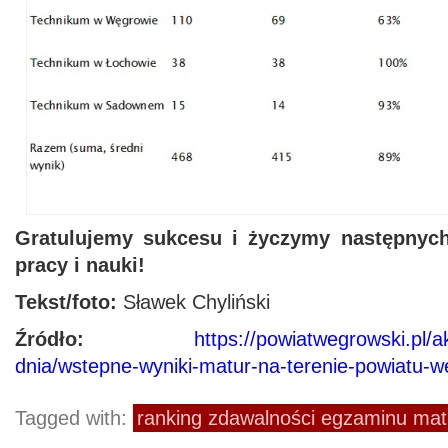
Gratulujemy sukcesu i życzymy następnych
pracy i nauki!
Tekst/foto:
Sławek Chyliński
Źródło:
https://powiatwegrowski.pl/a
dnia/wstepne-wyniki-matur-na-terenie-powiatu-
Tagged with:
ranking zdawalności egzaminu mat