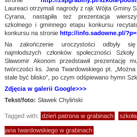
stronie
http://zspgrabiny.pl/szkola-pods
Laureaci otrzymali nagrody z rąk Wójta Gminy
Cyrana, nastąpiła też prezentacja wiersz
szkolnego i gminnego etapu konkursu recytator
konkursu na stronie
http://info.sadowne.pl/?p
Na zakończenie uroczystości odbyły si
najmłodszych członków społeczności Szkoł
Sławomir Akonom przedstawił prezentację mul
twórczości ks. Jana Twardowskiego pt. „Można
stale być blisko”, po czym odśpiewano hymn Szk
Zdjęcia w galerii Google>>>
Tekst/foto:
Sławek Chyliński
Tagged with:
dzień patrona w grabinach
szkoła
jana twardowskiego w grabinach