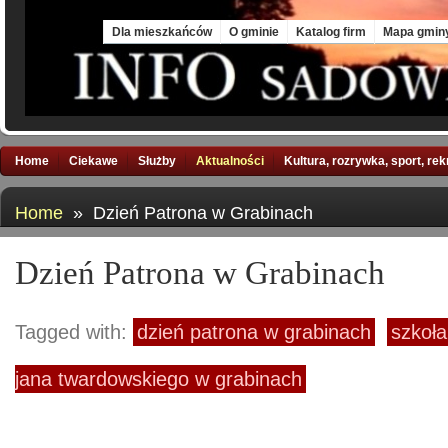
Fri, 7 Aug 2026
Dla mieszkańców
O gminie
Katalog firm
Mapa gmin
Home
Ciekawe
Służby
Aktualności
Kultura, rozrywka, sport, re
Home
» Dzień Patrona w Grabinach
Dzień Patrona w Grabinach
Tagged with:
dzień patrona w grabinach
szkoła
jana twardowskiego w grabinach