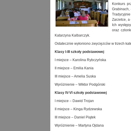
Konkurs pr
Grabinach, 
Tradycyjni
Zarzetce, a
Ich występy
oraz człon
Katarzyna Kalbarczyk.
Ostatecznie wyłoniono zwycięzców w trzech ka
Klasy I-III szkoły podstawowej
I miejsce – Karolina Rybczyńska
II miejsce – Emilia Kania
III miejsce – Amelia Suska
Wyróżnienie – Wiktor Podgórski
Klasy IV-VI szkoły podstawowej
I miejsce – Dawid Trojan
II miejsce – Kinga Rydzewska
III miejsce – Daniel Piątek
Wyróżnienie – Martyna Ojdana