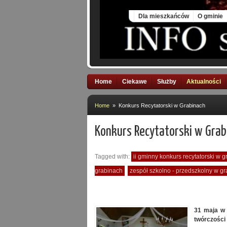
Sun, 9 Aug 2026
Dla mieszkańców
O gminie
Home
Ciekawe
Służby
Aktualności
Home
» Konkurs Recytatorski w Grabinach
Konkurs Recytatorski w Grab
Tagged with:
ii gminny konkurs recytatorski w 
grabinach
zespół szkolno - przedszkolny w g
31
maja w 
twórczości