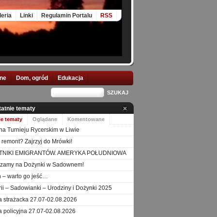
leria
Linki
Regulamin Portalu
RSS
nne
Dom, ogród
Edukacja
tatnie tematy
ie tematy
Oglądane
Komentowane
na Turnieju Rycerskim w Liwie
 remont? Zajrzyj do Mrówki!
TNIKI EMIGRANTÓW. AMERYKA POŁUDNIOWA
szamy na Dożynki w Sadownem!
 – warto go jeść…
orii – Sadowianki – Urodziny i Dożynki 2025
a strażacka 27.07-02.08.2026
a policyjna 27.07-02.08.2026