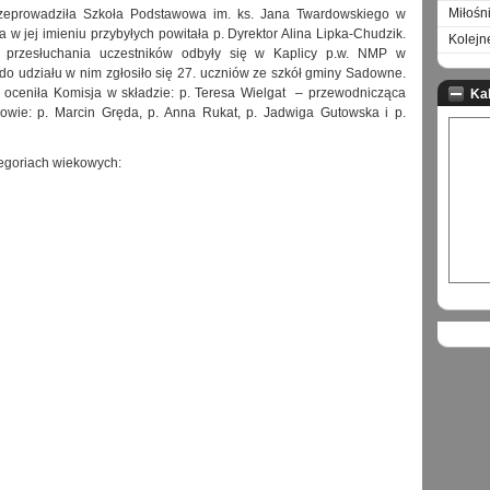
Miłośn
zeprowadziła Szkoła Podstawowa im. ks. Jana Twardowskiego w
a w jej imieniu przybyłych powitała p. Dyrektor Alina Lipka-Chudzik.
Kolejn
e przesłuchania uczestników odbyły się w Kaplicy p.w. NMP w
 do udziału w nim zgłosiło się 27. uczniów ze szkół gminy Sadowne.
 oceniła Komisja w składzie: p. Teresa Wielgat – przewodnicząca
Ka
kowie: p. Marcin Gręda, p. Anna Rukat, p. Jadwiga Gutowska i p.
tegoriach wiekowych: