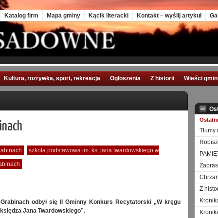
Katalog firm
Mapa gminy
Kącik literacki
Kontakt – wyślij artykuł
Ga
Kultura, rozrywka, sport, rekreacja
Ogłoszenia
Z historii
Wieści gmi
Os
Ostatn
inach
Tłumy 
Robisz
grabinach
szkoła podstawowa im. ks. jana twardowskiego w
PAMIĘ
rabinach
Zapra
Chrzan
Z hist
Kronik
Grabinach odbył się II Gminny Konkurs Recytatorski „W kręgu
 księdza Jana Twardowskiego”.
Kronik