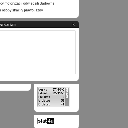
icy motoryzacji odwiedzili Sadowne
e osoby straciły prawo jazdy
lendarium