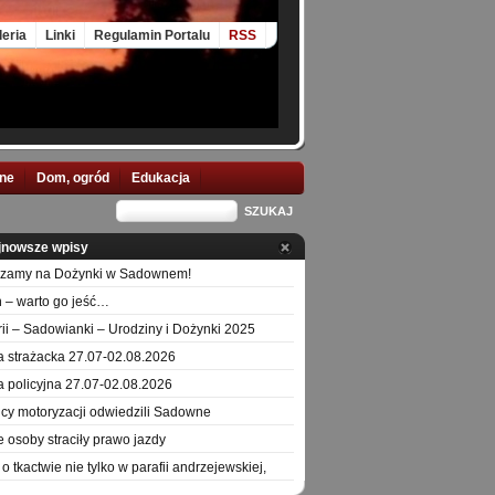
leria
Linki
Regulamin Portalu
RSS
nne
Dom, ogród
Edukacja
jnowsze wpisy
szamy na Dożynki w Sadownem!
 – warto go jeść…
orii – Sadowianki – Urodziny i Dożynki 2025
a strażacka 27.07-02.08.2026
a policyjna 27.07-02.08.2026
icy motoryzacji odwiedzili Sadowne
e osoby straciły prawo jazdy
o tkactwie nie tylko w parafii andrzejewskiej,