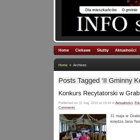
Thu, 6 Aug 2026
Dla mieszkańców
O gminie
Home
Ciekawe
Służby
Aktualności
Home
» Archives
Posts Tagged ‘II Gminny K
Konkurs Recytatorski w Grab
Published on 31 maj, 2019 at 19:44 in
Aktualności
,
Edu
Comments
31 maja w Grabin
księdza Jana Tw