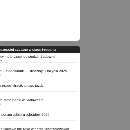
częściej czytane w ciągu tygodnia
icy motoryzacji odwiedzili Sadowne
ws
orii – Sadowianki – Urodziny i Dożynki 2025
s
e osoby straciły prawo jazdy
s
tro Moto Show w Sadownem
s
nogram odbioru odpadów 2026
s
o tkactwie nie tylko w parafii andrzejewskiej,