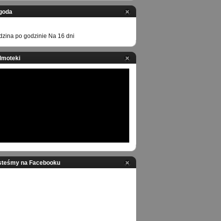
goda
zina po godzinie
Na 16 dni
ilmoteki
steśmy na Facebooku