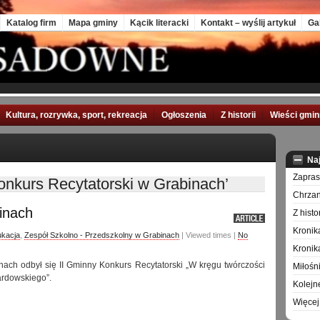
Katalog firm
Mapa gminy
Kącik literacki
Kontakt – wyślij artykuł
Ga
Kultura, rozrywka, sport, rekreacja
Ogłoszenia
Z historii
Wieści gmi
Na
Zapra
onkurs Recytatorski w Grabinach’
Chrzan
inach
Z hist
Kronik
kacja
,
Zespół Szkolno - Przedszkolny w Grabinach
| Viewed times |
No
Kronik
ach odbył się II Gminny Konkurs Recytatorski „W kręgu twórczości
Miłośn
ardowskiego”.
Kolejn
Więcej 