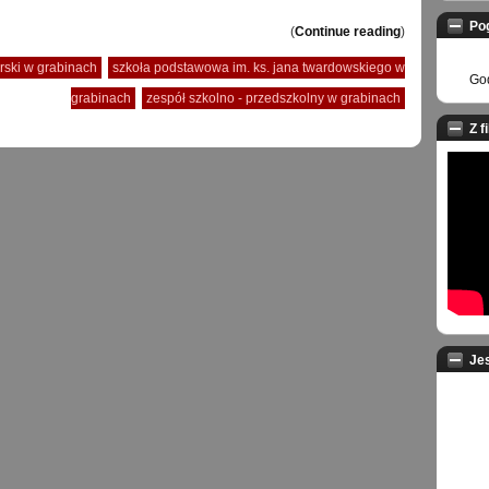
Po
(
Continue reading
)
orski w grabinach
szkoła podstawowa im. ks. jana twardowskiego w
God
grabinach
zespół szkolno - przedszkolny w grabinach
Z f
Je