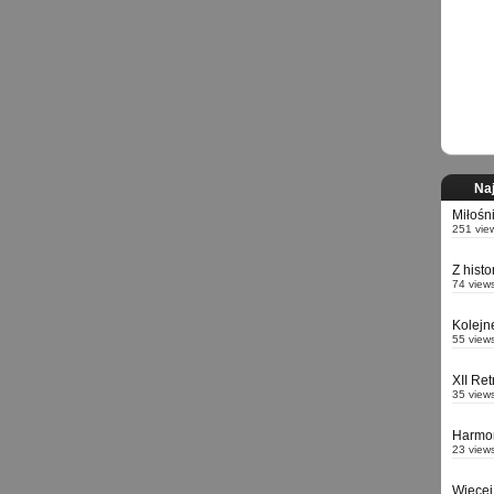
Naj
Miłośn
251 vie
Z hist
74 view
Kolejn
55 view
XII Re
35 view
Harmo
23 view
Więcej 