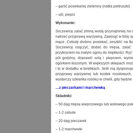
– garść posiekanej zieleniny (natka pietruszki)
– sól, pieprz
Wykonanie:
Soczewicę zalać zimną wodą przynajmniej na dw
natrzeć przyprawą warzywną. Zawinąć w folię s
mące. Cebulę drobno posiekać, zeszklić na tłu
Soczewicę osączyć, dodać do mięsa, zalać 
przykryciem na małym ogniu do miękkości. Ryż 
pół godziny, doprawić solą i pieprzem, wym
ogórkiem kiszonym. W większych sklepach możn
i to w dodatku w torebkach. Jeśli nią dysponuj
przyprawy warzywnej lub kostek rosołowych
wystarczy szklanka rosołu) w chwili, gdy będzie
…z pieczarkami i marchewką
Składniki:
– 50 dag mięsa wieprzowego lub wołowego pok
– 1-2 cebule
– 20 dag pieczarek
– 1-2 marchewki