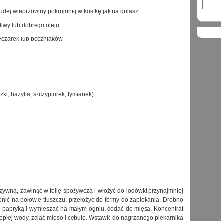
udej wieprzowiny pokrojonej w kostkę jak na gulasz
oliwy lub dobrego oleju
eczarek lub boczniaków
zki, bazylia, szczypiorek, tymianek)
rzywną, zawinąć w folię spożywczą i włożyć do lodówki przynajmniej
nić na połowie tłuszczu, przełożyć do formy do zapiekania. Drobno
ć papryką i wymieszać na małym ogniu, dodać do mięsa. Koncentrat
epłej wody, zalać mięso i cebulę. Wstawić do nagrzanego piekarnika