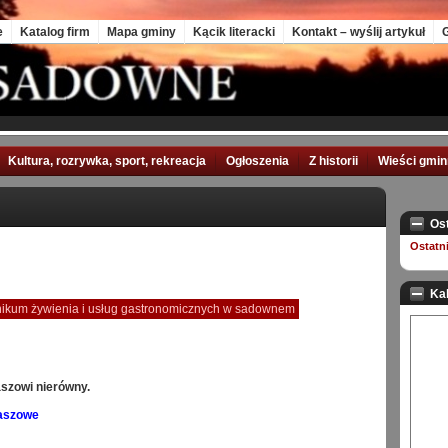
e
Katalog firm
Mapa gminy
Kącik literacki
Kontakt – wyślij artykuł
G
Kultura, rozrywka, sport, rekreacja
Ogłoszenia
Z historii
Wieści gmi
Os
Ostatn
Ka
nikum żywienia i usług gastronomicznych w sadownem
aszowi nierówny.
aszowe