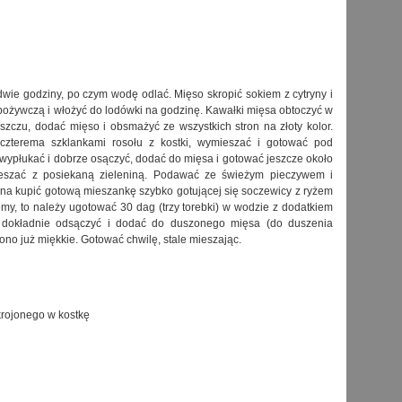
ie godziny, po czym wodę odlać. Mięso skropić sokiem z cytryny i
pożywczą i włożyć do lodówki na godzinę. Kawałki mięsa obtoczyć w
szczu, dodać mięso i obsmażyć ze wszystkich stron na złoty kolor.
czterema szklankami rosołu z kostki, wymieszać i gotować pod
wypłukać i dobrze osączyć, dodać do mięsa i gotować jeszcze około
ieszać z posiekaną zieleniną. Podawać ze świeżym pieczywem i
a kupić gotową mieszankę szybko gotującej się soczewicy z ryżem
emy, to należy ugotować 30 dag (trzy torebki) w wodzie z dodatkiem
, dokładnie odsączyć i dodać do duszonego mięsa (do duszenia
 ono już miękkie. Gotować chwilę, stale mieszając.
rojonego w kostkę