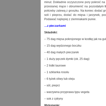
minut. Dokładnie oczyszczone pory pokroić na d
przesianej mące i obrumienić na pozostałym t
potrzeby zalewą z groszku. Na koniec dodać gr
soli i pieprzu, dodać do mięsa i jarzynek, p
Podawać najlepiej z ziemniakami puree.
…z pieczarkami
Składniki:
– 75 dag mięsa pokrojonego w kostkę jak na gu
– 15 dag wędzonego boczku
– 40 dag małych pieczarek
– 1 duży pęczek dymki (ok. 25 dag)
– 2 listki laurowe
– 1 szklanka rosołu
– 6 łyżek oliwy lub oleju
– sól, pieprz
– warzywna przyprawa typu vegeta
– sok z cytryny
Wykonanie: