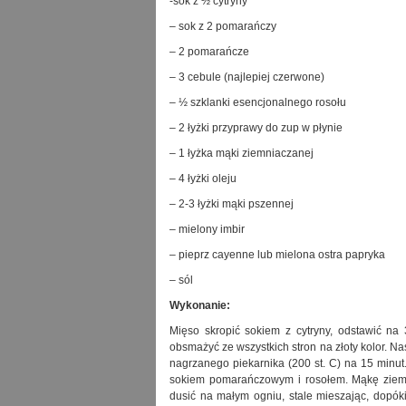
-sok z ½ cytryny
– sok z 2 pomarańczy
– 2 pomarańcze
– 3 cebule (najlepiej czerwone)
– ½ szklanki esencjonalnego rosołu
– 2 łyżki przyprawy do zup w płynie
– 1 łyżka mąki ziemniaczanej
– 4 łyżki oleju
– 2-3 łyżki mąki pszennej
– mielony imbir
– pieprz cayenne lub mielona ostra papryka
– sól
Wykonanie:
Mięso skropić sokiem z cytryny, odstawić na 
obsmażyć ze wszystkich stron na złoty kolor. Na
nagrzanego piekarnika (200 st. C) na 15 minut.
sokiem pomarańczowym i rosołem. Mąkę ziemn
dusić na małym ogniu, stale mieszając, dopóki