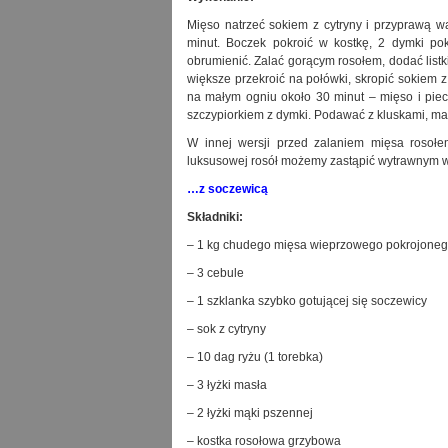
Mięso natrzeć sokiem z cytryny i przyprawą w
minut. Boczek pokroić w kostkę, 2 dymki pok
obrumienić. Zalać gorącym rosołem, dodać listki
większe przekroić na połówki, skropić sokiem 
na małym ogniu około 30 minut – mięso i pie
szczypiorkiem z dymki. Podawać z kluskami, m
W innej wersji przed zalaniem mięsa roso
luksusowej rosół możemy zastąpić wytrawnym w
…z soczewicą
Składniki:
– 1 kg chudego mięsa wieprzowego pokrojonego
– 3 cebule
– 1 szklanka szybko gotującej się soczewicy
– sok z cytryny
– 10 dag ryżu (1 torebka)
– 3 łyżki masła
– 2 łyżki mąki pszennej
– kostka rosołowa grzybowa