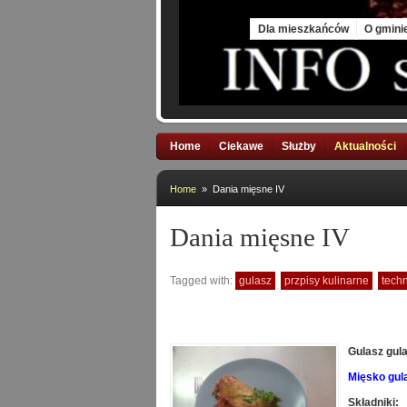
Sun, 9 Aug 2026
Dla mieszkańców
O gmini
Home
Ciekawe
Służby
Aktualności
Home
» Dania mięsne IV
Dania mięsne IV
Tagged with:
gulasz
przpisy kulinarne
tech
Gulasz gul
Mięsko gul
Składniki: