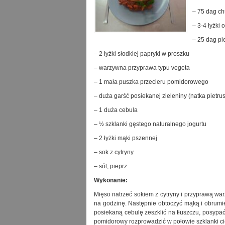
– 75 dag ch
– 3-4 łyżki 
– 25 dag pi
– 2 łyżki słodkiej papryki w proszku
– warzywna przyprawa typu vegeta
– 1 mała puszka przecieru pomidorowego
– duża garść posiekanej zieleniny (natka pietrus
– 1 duża cebula
– ½ szklanki gęstego naturalnego jogurtu
– 2 łyżki mąki pszennej
– sok z cytryny
– sól, pieprz
Wykonanie:
Mięso natrzeć sokiem z cytryny i przyprawą wa
na godzinę. Następnie obtoczyć mąką i obrumie
posiekaną cebulę zeszklić na tłuszczu, posypa
pomidorowy rozprowadzić w połowie szklanki ci