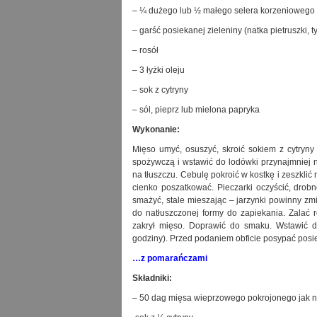
– ¼ dużego lub ½ małego selera korzeniowego
– garść posiekanej zieleniny (natka pietruszki, 
– rosół
– 3 łyżki oleju
– sok z cytryny
– sól, pieprz lub mielona papryka
Wykonanie:
Mięso umyć, osuszyć, skroić sokiem z cytryny 
spożywczą i wstawić do lodówki przynajmniej n
na tłuszczu. Cebulę pokroić w kostkę i zeszklić 
cienko poszatkować. Pieczarki oczyścić, drob
smażyć, stale mieszając – jarzynki powinny zm
do natłuszczonej formy do zapiekania. Zala
zakrył mięso. Doprawić do smaku. Wstawić d
godziny). Przed podaniem obficie posypać posi
…z pomarańczami
Składniki:
– 50 dag mięsa wieprzowego pokrojonego jak n