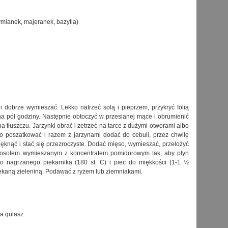
tymianek, majeranek, bazylia)
i dobrze wymieszać. Lekko natrzeć solą i pieprzem, przykryć folią
a pół godziny. Następnie obtoczyć w przesianej mące i obrumienić
na tłuszczu. Jarzynki obrać i zetrzeć na tarce z dużymi otworami albo
no poszatkować i razem z jarzynami dodać do cebuli, przez chwilę
ięknąć i stać się przezroczyste. Dodać mięso, wymieszać, przełożyć
ć rosołem wymieszanym z koncentratem pomidorowym tak, aby płyn
o nagrzanego piekarnika (180 st. C) i piec do miękkości (1-1 ½
ekaną zieleniną. Podawać z ryżem lub ziemniakami.
a gulasz