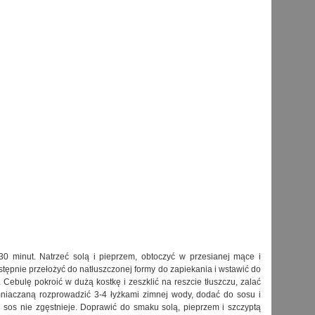
30 minut. Natrzeć solą i pieprzem, obtoczyć w przesianej mące i
stępnie przełożyć do natłuszczonej formy do zapiekania i wstawić do
 Cebulę pokroić w dużą kostkę i zeszklić na reszcie tłuszczu, zalać
iaczaną rozprowadzić 3-4 łyżkami zimnej wody, dodać do sosu i
 sos nie zgęstnieje. Doprawić do smaku solą, pieprzem i szczyptą