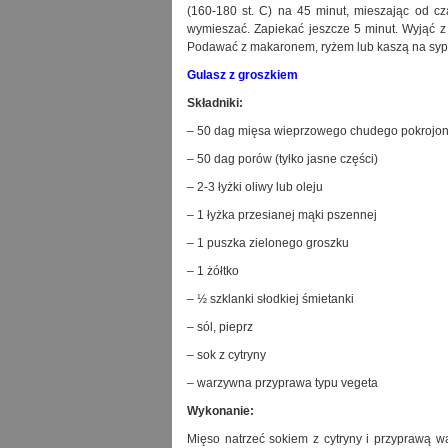
(160-180 st. C) na 45 minut, mieszając od cz
wymieszać. Zapiekać jeszcze 5 minut. Wyjąć z 
Podawać z makaronem, ryżem lub kaszą na syp
Gulasz z groszkiem
Składniki:
– 50 dag mięsa wieprzowego chudego pokrojon
– 50 dag porów (tylko jasne części)
– 2-3 łyżki oliwy lub oleju
– 1 łyżka przesianej mąki pszennej
– 1 puszka zielonego groszku
– 1 żółtko
– ½ szklanki słodkiej śmietanki
– sól, pieprz
– sok z cytryny
– warzywna przyprawa typu vegeta
Wykonanie:
Mięso natrzeć sokiem z cytryny i przyprawą w