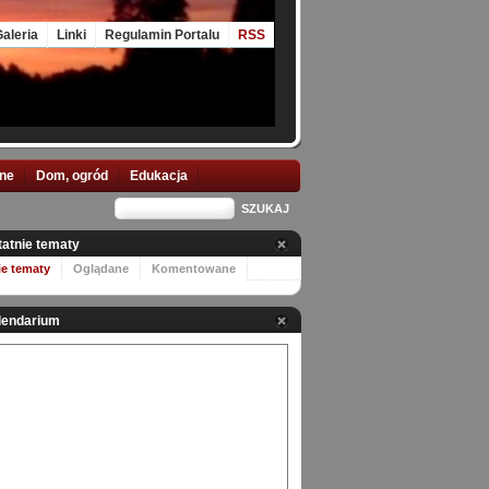
aleria
Linki
Regulamin Portalu
RSS
nne
Dom, ogród
Edukacja
tatnie tematy
ie tematy
Oglądane
Komentowane
lendarium