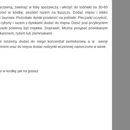
arzywną, zawinąć w folię spożywczą i włożyć do lodówki na 30-60
roić w kostkę, zeszklić razem na tłuszczu. Dodać mięso i lekko
 laurowe. Pozostałe dymki przekroić na połówki. Pieczarki oczyścić,
z cytryny i razem z dymkami dodać do mięsa. Dusić pod przykryciem
czarki powinny być miękkie. Doprawić. Można posypać posiekanym
akaronem, ryżem lub ziemniakami.
łem możemy dodać do niego koncentrat pomidorowy, a w wersji
inem oraz do mięsa dodać rodzynki wcześniej namoczone w winie.
 w kostkę jak na gulasz