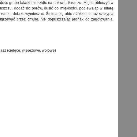
ość grube talarki i zeszklić na połowie tłuszczu. Mięso obtoczyć w
łuszczu, dodać do porów, dusić do miękkości, podlewając w miarę
oszek i dobrze wymieszać. Śmietankę ubić z żółtkiem oraz szczyptą
odgrzewać przez chwilę, nie dopuszczając jednak do zagotowania.
lasz (cielęce, wieprzowe, wołowe)