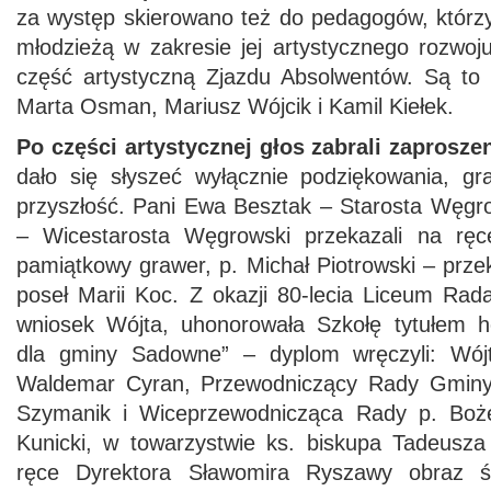
za występ skierowano też do pedagogów, którzy
młodzieżą w zakresie jej artystycznego rozwoju
część artystyczną Zjazdu Absolwentów. Są to 
Marta Osman, Mariusz Wójcik i Kamil Kiełek.
Po części artystycznej głos zabrali zaprosze
dało się słyszeć wyłącznie podziękowania, gra
przyszłość. Pani Ewa Besztak – Starosta Węgro
– Wicestarosta Węgrowski przekazali na rę
pamiątkowy grawer, p. Michał Piotrowski – przek
poseł Marii Koc. Z okazji 80-lecia Liceum R
wniosek Wójta, uhonorowała Szkołę tytułem 
dla gminy Sadowne” – dyplom wręczyli: Wó
Waldemar Cyran, Przewodniczący Rady Gmin
Szymanik i Wiceprzewodnicząca Rady p. Boż
Kunicki, w towarzystwie ks. biskupa Tadeusza
ręce Dyrektora Sławomira Ryszawy obraz św