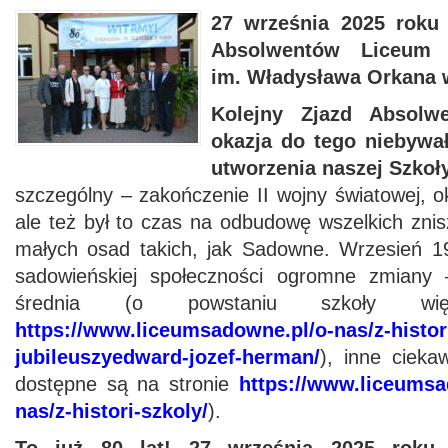
27 września 2025 roku 
Absolwentów Liceum O
im. Władysława Orkana
Kolejny Zjazd Absolw
okazja do tego niebywał
utworzenia naszej Szkoły
szczególny – zakończenie II wojny światowej, ok
ale też był to czas na odbudowę wszelkich zni
małych osad takich, jak Sadowne. Wrzesień 19
sadowieńskiej społeczności ogromne zmiany 
średnia (o powstaniu szkoły wi
https://www.liceumsadowne.pl/o-nas/z-histor
jubileuszyedward-jozef-herman/
), inne ciekaw
dostępne są na stronie
https://www.liceumsa
nas/z-histori-szkoly/
).