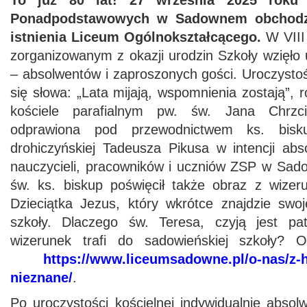
To już 80 lat! 27 września 2025 roku
Ponadpodstawowych w Sadownem obchodził 
istnienia Liceum Ogólnokształcącego.
W VIII
zorganizowanym z okazji urodzin Szkoły wzięło 
– absolwentów i zaproszonych gości. Uroczystoś
się słowa: „Lata mijają, wspomnienia zostają”,
kościele parafialnym pw. św. Jana Chrzc
odprawiona pod przewodnictwem ks. bisku
drohiczyńskiej Tadeusza Pikusa w intencji abs
nauczycieli, pracowników i uczniów ZSP w Sa
św. ks. biskup poświęcił także obraz z wize
Dzieciątka Jezus, który wkrótce znajdzie sw
szkoły. Dlaczego św. Teresa, czyją jest pat
wizerunek trafi do sadowieńskiej szkoły? 
https://www.liceumsadowne.pl/o-nas/z-hi
nieznane/
.
Po uroczystości kościelnej indywidualnie absolw