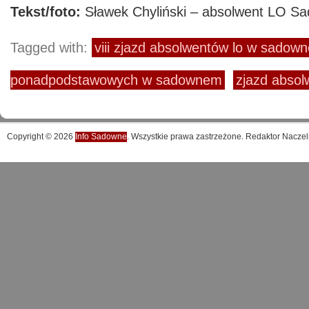
Tekst/foto:
Sławek Chyliński – absolwent LO S
Tagged with:
viii zjazd absolwentów lo w sadow
ponadpodstawowych w sadownem
zjazd abso
Copyright © 2026
Info Sadowne
. Wszystkie prawa zastrzeżone. Redaktor Naczel