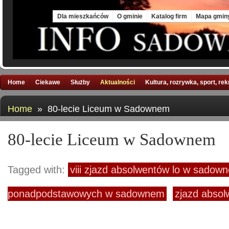
Sat, 8 Aug 2026
Dla mieszkańców
O gminie
Katalog firm
Mapa gmin
Home
Ciekawe
Służby
Aktualności
Kultura, rozrywka, sport, re
Home
» 80-lecie Liceum w Sadownem
80-lecie Liceum w Sadownem
Tagged with:
viii zjazd absolwentów lo w sadow
ponadpodstawowych w sadownem
zjazd abso