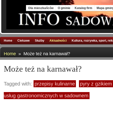
Fri, 7 Aug 2026
Dla mieszkańców
O gminie
Katalog firm
Mapa gmin
Home
Ciekawe
Służby
Aktualności
Kultura, rozrywka, sport, re
Home
» Może też na karnawał?
Może też na karnawał?
Tagged with:
przepisy kulinarne
pyry z gzikiem
usług gastronomicznych w sadownem