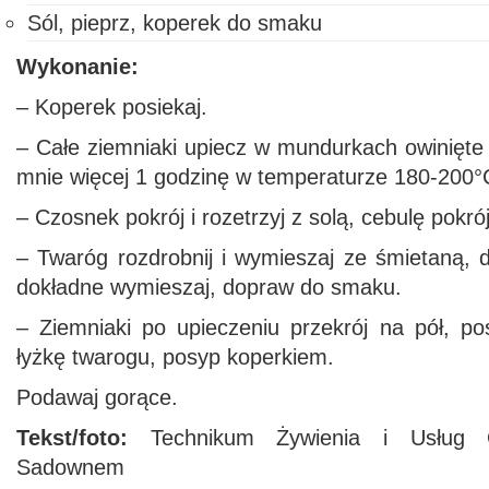
Sól, pieprz, koperek do smaku
Wykonanie:
– Koperek posiekaj.
– Całe ziemniaki upiecz w mundurkach owinięte 
mnie więcej 1 godzinę w temperaturze 180-200°
– Czosnek pokrój i rozetrzyj z solą, cebulę pokró
– Twaróg rozdrobnij i wymieszaj ze śmietaną, 
dokładne wymieszaj, dopraw do smaku.
– Ziemniaki po upieczeniu przekrój na pół, p
łyżkę twarogu, posyp koperkiem.
Podawaj gorące.
Tekst/foto:
Technikum Żywienia i Usług G
Sadownem