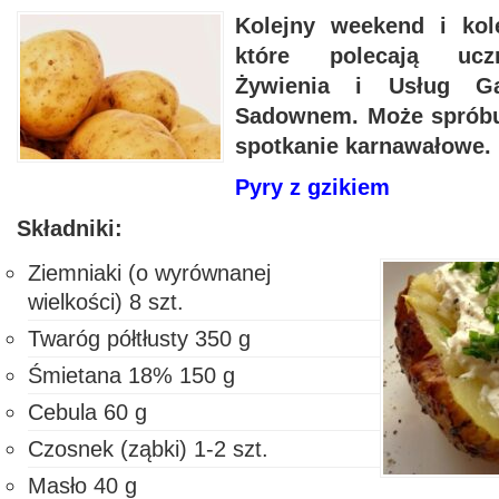
Kolejny weekend i kol
które polecają ucz
Żywienia i Usług Ga
Sadownem. Może spróbu
spotkanie karnawałowe.
Pyry z gzikiem
Składniki:
Ziemniaki (o wyrównanej
wielkości) 8 szt.
Twaróg półtłusty 350 g
Śmietana 18% 150 g
Cebula 60 g
Czosnek (ząbki) 1-2 szt.
Masło 40 g