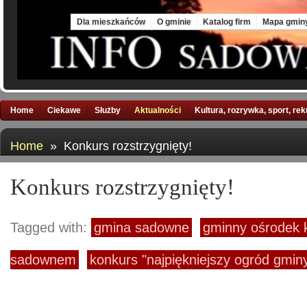
Fri, 7 Aug 2026
Dla mieszkańców
O gminie
Katalog firm
Mapa gmin
Home
Ciekawe
Służby
Aktualności
Kultura, rozrywka, sport, re
Home
» Konkurs rozstrzygnięty!
Konkurs rozstrzygnięty!
Tagged with:
gmina sadowne
gminny ośrodek k
sadownem
konkurs "najpiękniejszy ogród gmi