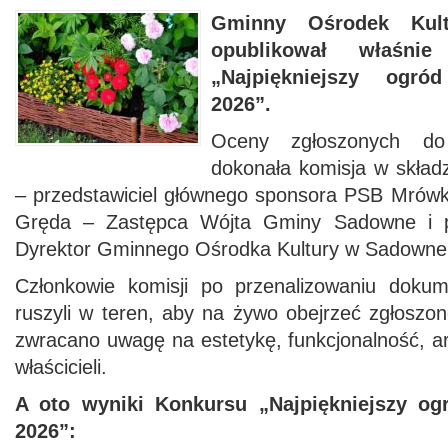
Gminny Ośrodek Ku
opublikował właśnie
„Najpiękniejszy ogr
2026”.
Oceny zgłoszonych do
dokonała komisja w składz
– przedstawiciel głównego sponsora PSB Mrów
Gręda – Zastępca Wójta Gminy Sadowne i 
Dyrektor Gminnego Ośrodka Kultury w Sadown
Członkowie komisji po przenalizowaniu dokume
ruszyli w teren, aby na żywo obejrzeć zgłoszo
zwracano uwagę na estetykę, funkcjonalność, a
właścicieli.
A oto wyniki Konkursu „Najpiękniejszy o
2026”: