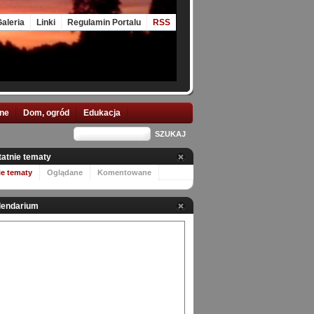
aleria
Linki
Regulamin Portalu
RSS
nne
Dom, ogród
Edukacja
tatnie tematy
ie tematy
Oglądane
Komentowane
lendarium