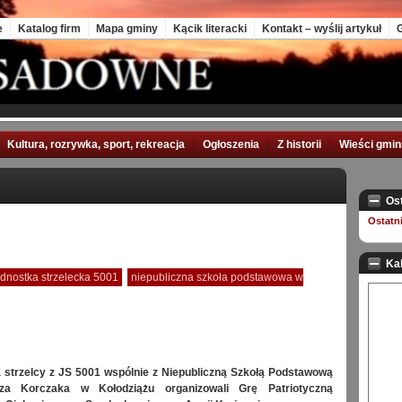
e
Katalog firm
Mapa gminy
Kącik literacki
Kontakt – wyślij artykuł
G
Kultura, rozrywka, sport, rekreacja
Ogłoszenia
Z historii
Wieści gmi
Os
Ostatn
Ka
ednostka strzelecka 5001
niepubliczna szkoła podstawowa w
 strzelcy z JS 5001 wspólnie z Niepubliczną Szkołą Podstawową
za Korczaka w Kołodziążu organizowali Grę Patriotyczną