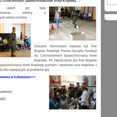
 Cichociemnym Spadochroniarzom Armii Krajowej.
ym celem gry było
zechnienie wiedzy o
ych wśród uczniów.
Gościem honorowym imprezy był Pan
Bogdan Rowiński Prezes Zarządu Fundacji
im. Cichociemnych Spadochroniarzy Armii
Krajowej. Po zakończeniu gry Pan Bogdan
padochroniarzy Armii Krajowej uczniom i strzelcom oraz wspólnie z
y dla najlepszych uczestników gry.
tawowej w Kołodziażu>>>
tualnosci
5001