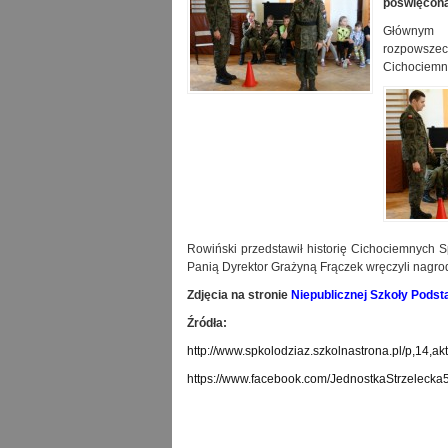
poświęconą
Główn
rozpows
Cichociemn
Rowiński przedstawił historię Cichociemnych S
Panią Dyrektor Grażyną Frączek wręczyli nagrod
Zdjęcia na stronie
Niepublicznej Szkoły Pods
Źródła:
http://www.spkolodziaz.szkolnastrona.pl/p,14,ak
https://www.facebook.com/JednostkaStrzelecka