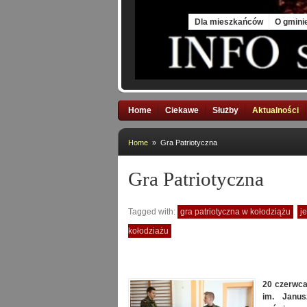
Thu, 6 Aug 2026
Dla mieszkańców
O gmini
Home
Ciekawe
Służby
Aktualności
Home
» Gra Patriotyczna
Gra Patriotyczna
Tagged with:
gra patriotyczna w kołodziążu
j
kołodziażu
20 czerwca
im. Janus