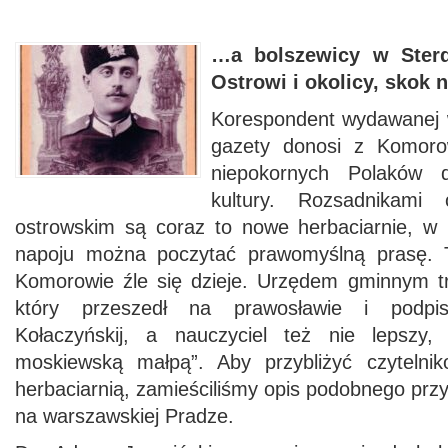
…a bolszewicy w Ster
Ostrowi i okolicy, skok
Korespondent wydawanej 
gazety donosi z Komoro
niepokornych Polaków 
kultury. Rozsadnikami
ostrowskim są coraz to nowe herbaciarnie, w 
napoju można poczytać prawomyślną prasę. 
Komorowie źle się dzieje. Urzędem gminnym tr
który przeszedł na prawosławie i podpis
Kołaczyńskij, a nauczyciel też nie lepszy
moskiewską małpą”. Aby przybliżyć czyteln
herbaciarnią, zamieściliśmy opis podobnego prz
na warszawskiej Pradze.