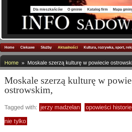
Sat, 8 Aug 2026
Dla mieszkańców
O gminie
Katalog firm
Mapa gmin
Home
Ciekawe
Służby
Aktualności
Kultura, rozrywka, sport, re
Home
» Moskale szerzą kulturę w powiecie ostrowsk
Moskale szerzą kulturę w powie
ostrowskim,
Tagged with:
jerzy madzelan
opowieści histori
nie tylko