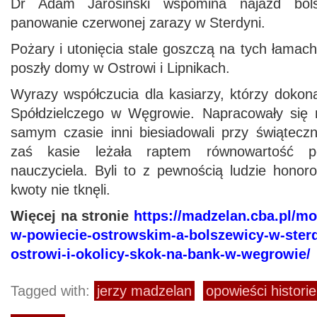
Dr Adam Jarosiński wspomina najazd bols
panowanie czerwonej zarazy w Sterdyni.
Pożary i utonięcia stale goszczą na tych łama
poszły domy w Ostrowi i Lipnikach.
Wyrazy współczucia dla kasiarzy, którzy dokon
Spółdzielczego w Węgrowie. Napracowały się 
samym czasie inni biesiadowali przy świąteczn
zaś kasie leżała raptem równowartość pe
nauczyciela. Byli to z pewnością ludzie honor
kwoty nie tknęli.
Więcej na stronie
https://madzelan.cba.pl/mo
w-powiecie-ostrowskim-a-bolszewicy-w-ster
ostrowi-i-okolicy-skok-na-bank-w-wegrowie/
Tagged with:
jerzy madzelan
opowieści histori