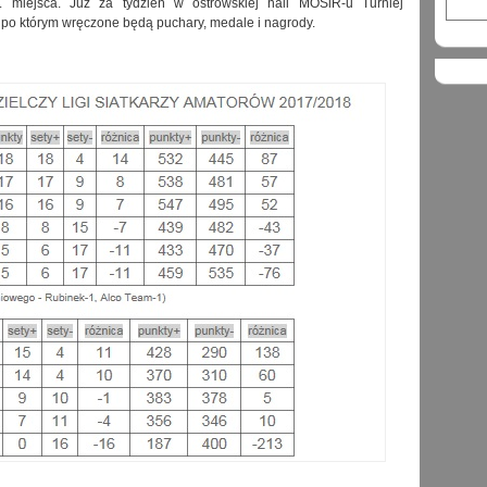
. miejsca. Już za tydzień w ostrowskiej hali MOSiR-u Turniej
 po którym wręczone będą puchary, medale i nagrody.