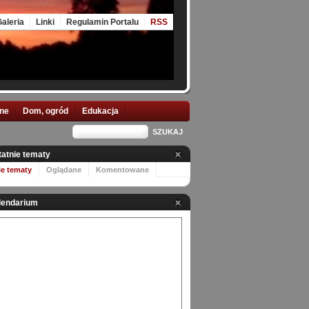
aleria
Linki
Regulamin Portalu
RSS
nne
Dom, ogród
Edukacja
tatnie tematy
ie tematy
Oglądane
Komentowane
lendarium