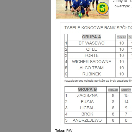
zdobycia 4
Towarzyski,
Tekst:
RW