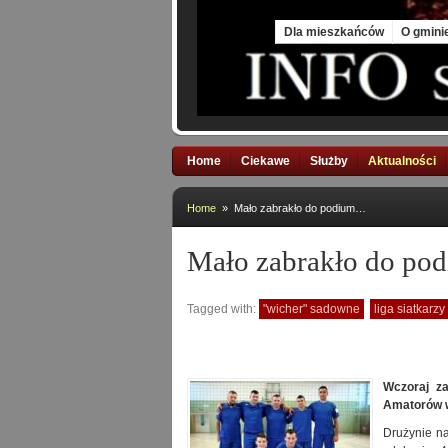
Sat, 8 Aug 2026
Dla mieszkańców
O gmini
Home
Ciekawe
Służby
Aktualności
Home
» Mało zabrakło do podium…
Mało zabrakło do p
Tagged with:
"wicher" sadowne
liga siatkarz
Wczoraj za
Amatorów w
Drużynie na