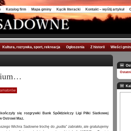
e
Katalog firm
Mapa gminy
Kącik literacki
Kontakt – wyślij artykuł
G
Kultura, rozrywka, sport, rekreacja
Ogłoszenia
Z historii
Wieści gmi
Os
Ostatn
odium…
Ka
y amatorów
kończyły się rozgrywki Bank Spółdzielczy Ligi Piłki Siatkowej
 Ostrowi Maz.
szego Wichra Sadowne trochę do „pudła” zabrakło, ale gratulujemy