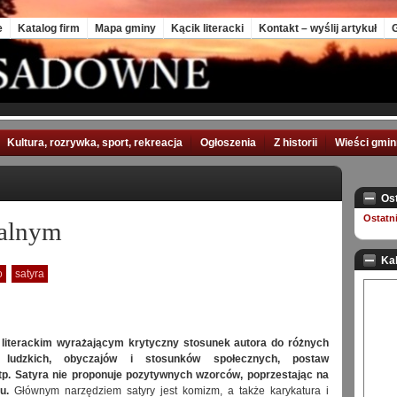
e
Katalog firm
Mapa gminy
Kącik literacki
Kontakt – wyślij artykuł
G
Kultura, rozrywka, sport, rekreacja
Ogłoszenia
Z historii
Wieści gmi
Os
Ostatn
kalnym
Ka
o
satyra
 literackim wyrażającym krytyczny stosunek autora do różnych
 ludzkich, obyczajów i stosunków społecznych, postaw
tp. Satyra nie proponuje pozytywnych wzorców, poprzestając na
u.
Głównym narzędziem satyry jest komizm, a także karykatura i