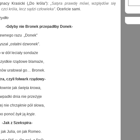
gnacy Krasicki („Do króla”):
„Satyra prawdę mówi, względów się
 czci króla, lecz sądzi człowieka”
. Oceńcie sami.
zydło
-Gdyby nie Bronek przepadłby Donek-
ewnego razu „Donek”
yszał „ostatni dzwonek”.
 w dół leciały sondaże
zystkie rządowe blamaże,
znów uratował go… Bronek.
tra, czyli folwark rządowy-
łownie jak
święta krowa,
wpadki dnia nie przeżyje
jej nie
chrząknie
pół słowa,
bo ponoć
byk
ją
kryje
.
-Jak z Szekspira-
jak Julia, on jak Romeo.