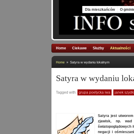
Thu, 6 Aug 2026
Dla mieszkańców
O gmini
Home
Ciekawe
Służby
Aktualności
Home
» Satyra w wydaniu lokalnym
Satyra w wydaniu lo
Tagged with:
grupa poetycka iwa
janek szydł
Satyra jest utworem
zjawisk, np. wad
światopoglądowych i
negacji i ośmieszani