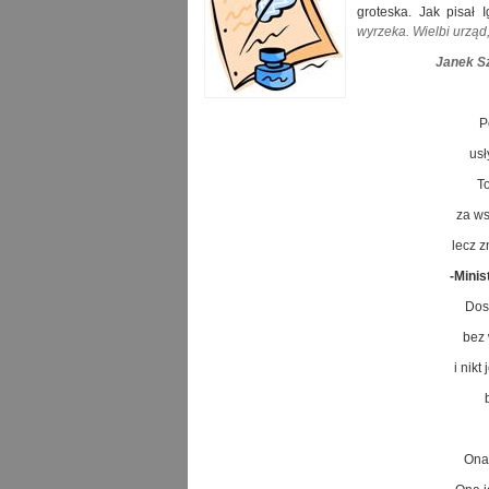
groteska. Jak pisał I
wyrzeka. Wielbi urząd,
Janek S
P
usł
To
za ws
lecz 
-Minis
Dos
bez 
i nikt 
Ona 