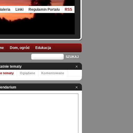
aleria
Linki
Regulamin Portalu
RSS
nne
Dom, ogród
Edukacja
tatnie tematy
ie tematy
Oglądane
Komentowane
lendarium