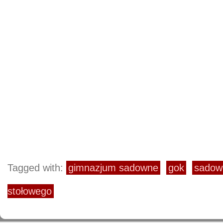
Tagged with:
gimnazjum sadowne
gok
sadow
stołowego