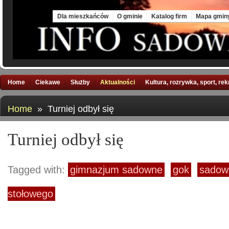
Sat, 8 Aug 2026
Dla mieszkańców
O gminie
Katalog firm
Mapa gmin
Home
Ciekawe
Służby
Aktualności
Kultura, rozrywka, sport, re
Home
» Turniej odbył się
Turniej odbył się
Tagged with:
gimnazjum sadowne
gok
sadow
stołowego