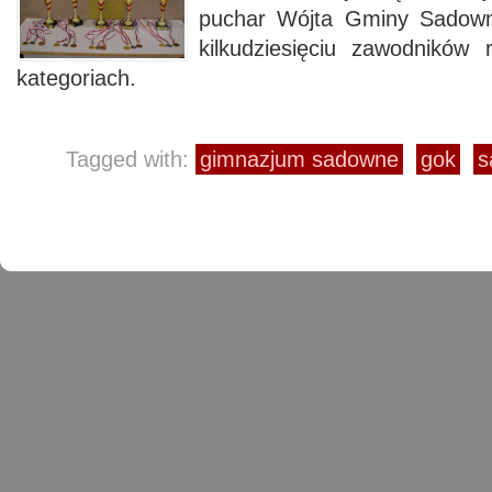
puchar Wójta Gminy Sadown
kilkudziesięciu zawodników 
kategoriach.
Tagged with:
gimnazjum sadowne
gok
s