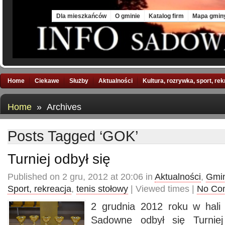
Sun, 9 Aug 2026
Dla mieszkańców
O gminie
Katalog firm
Mapa gmin
Home
Ciekawe
Służby
Aktualności
Kultura, rozrywka, sport, re
Home
» Archives
Posts Tagged ‘GOK’
Turniej odbył się
Published on 2 gru, 2012 at 20:06 in
Aktualności
,
Gmin
Sport, rekreacja
,
tenis stołowy
| Viewed times |
No Co
2 grudnia 2012 roku w hali
Sadowne odbył się Turniej