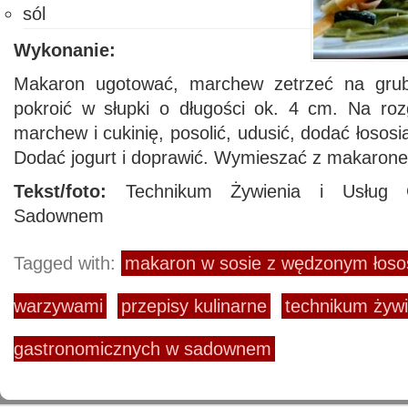
sól
Wykonanie:
Makaron ugotować, marchew zetrzeć na grub
pokroić w słupki o długości ok. 4 cm. Na ro
marchew i cukinię, posolić, udusić, dodać łosos
Dodać jogurt i doprawić. Wymieszać z makaron
Tekst/foto:
Technikum Żywienia i Usług 
Sadownem
Tagged with:
makaron w sosie z wędzonym łoso
warzywami
przepisy kulinarne
technikum żywi
gastronomicznych w sadownem