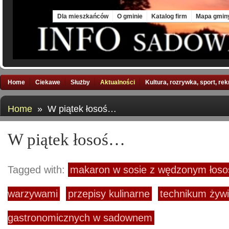
Sat, 8 Aug 2026
Dla mieszkańców
O gminie
Katalog firm
Mapa gmin
Home
Ciekawe
Służby
Aktualności
Kultura, rozrywka, sport, re
Home
» W piątek łosoś…
W piątek łosoś…
Tagged with:
makaron w sosie z wędzonym łoso
warzywami
przepisy kulinarne
technikum żywi
gastronomicznych w sadownem