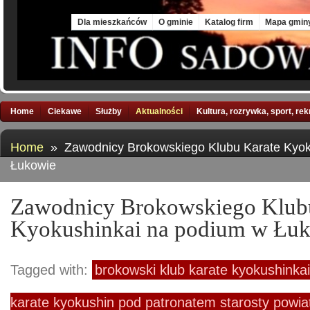
Sun, 9 Aug 2026
Dla mieszkańców
O gminie
Katalog firm
Mapa gmin
Home
Ciekawe
Służby
Aktualności
Kultura, rozrywka, sport, re
Home
» Zawodnicy Brokowskiego Klubu Karate Kyok
Łukowie
Zawodnicy Brokowskiego Klub
Kyokushinkai na podium w Łu
Tagged with:
brokowski klub karate kyokushinkai
karate kyokushin pod patronatem starosty powia