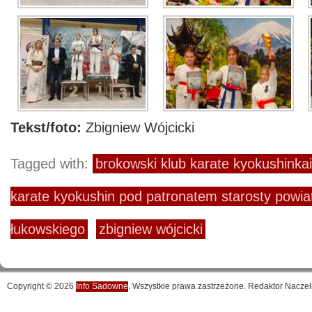
Tekst/foto:
Zbigniew Wójcicki
Tagged with:
brokowski klub karate kyokushinkai
karate kyokushin pod patronatem starosty powia
łukowskiego
zbigniew wójcicki
Copyright © 2026
Info Sadowne
. Wszystkie prawa zastrzeżone. Redaktor Naczel