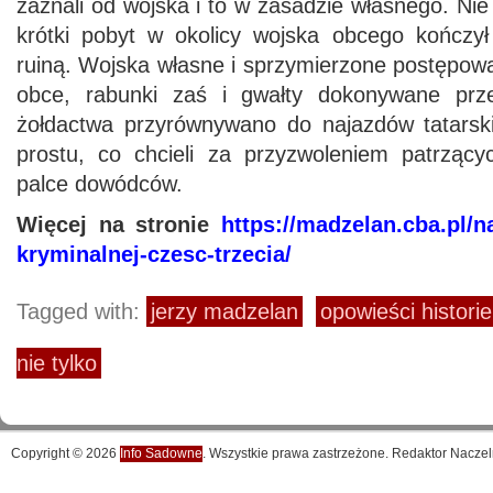
zaznali od wojska i to w zasadzie własnego. Nie
krótki pobyt w okolicy wojska obcego kończy
ruiną. Wojska własne i sprzymierzone postępował
obce, rabunki zaś i gwałty dokonywane prz
żołdactwa przyrównywano do najazdów tatarskic
prostu, co chcieli za przyzwoleniem patrząc
palce dowódców.
Więcej na stronie
https://madzelan.cba.pl/n
kryminalnej-czesc-trzecia/
Tagged with:
jerzy madzelan
opowieści histori
nie tylko
Copyright © 2026
Info Sadowne
. Wszystkie prawa zastrzeżone. Redaktor Naczel