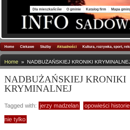
Fri, 7 Aug 2026
Dla mieszkańców
O gminie
Katalog firm
Mapa gmin
Home
Ciekawe
Służby
Aktualności
Kultura, rozrywka, sport, re
Home
» NADBUŻAŃSKIEJ KRONIKI KRYMINALNE
NADBUŻAŃSKIEJ KRONIKI
KRYMINALNEJ
Tagged with:
jerzy madzelan
opowieści histori
nie tylko