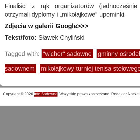
Finaliści z rąk organizatorów (jednocześnie
otrzymali dyplomy i „mikołajkowe” upominki.
Zdjęcia w galerii Google>>>
Tekst/foto:
Sławek Chyliński
Tagged with:
"wicher" sadowne
gminny ośrodek
sadownem
mikołajkowy turniej tenisa stołoweg
Copyright © 2026
Info Sadowne
. Wszystkie prawa zastrzeżone. Redaktor Naczel