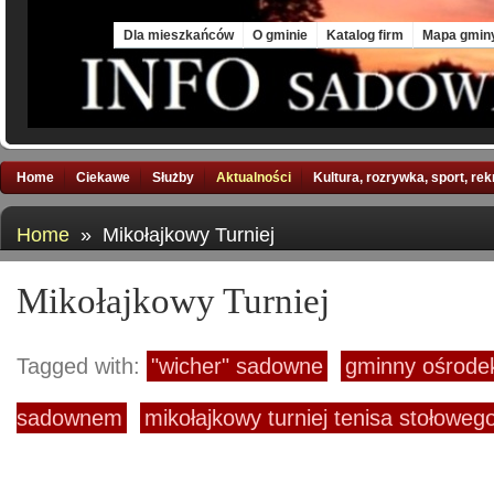
Thu, 6 Aug 2026
Dla mieszkańców
O gminie
Katalog firm
Mapa gmin
Home
Ciekawe
Służby
Aktualności
Kultura, rozrywka, sport, re
Home
» Mikołajkowy Turniej
Mikołajkowy Turniej
Tagged with:
"wicher" sadowne
gminny ośrodek
sadownem
mikołajkowy turniej tenisa stołoweg