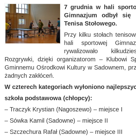
7 grudnia w hali sport
Gimnazjum odbył się M
Tenisa Stołowego.
Przy kilku stołach teniso
hali sportowej Gimn
rywalizowało kilkudzi
Rozgrywki, dzięki organizatorom – Klubowi S
Gminnemu Ośrodkowi Kultury w Sadownem, prze
żadnych zakłóceń.
W czterech kategoriach wyłoniono najlepszy
szkoła podstawowa (chłopcy):
– Traczyk Krystian (Nagoszewo) – miejsce I
– Sówka Kamil (Sadowne) – miejsce II
– Szczechura Rafał (Sadowne) – miejsce III