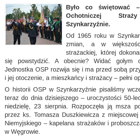
Było co świętować – p
Ochotniczej Str
Szynkarzyźnie.
Od 1965 roku w Szynkarz
zmian, a w większośc
strażackiej, której dokona
się powstydzić. A obecnie? Widać gołym 
Jednostka OSP rozwija się i ma przed sobą prz
i jej otoczenie, a mieszkańcy i strażacy – pełni 
O historii OSP w Szynkarzyźnie pisaliśmy wcze
teraz do dnia dzisiejszego – uroczystości 50-le
niedzielę, 23 sierpnia. Rozpoczęła ją msza 
przez ks. Tomasza Duszkiewicza z miejscowej p
Niemyjskiego – kapelana strażaków i proboszcza
w Węgrowie.