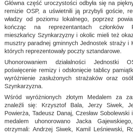
Główna część uroczystości odbyła się na pięk
remizie OSP, a uświetnili ją przybyli goście, r
władzy od poziomu lokalnego, poprzez powia
kończąc na reprezentantach członków Pa
mieszkańcy Szynkarzyzny i okolic mieli też oka
musztry paradnej gminnych Jednostek straży i 
których reprezentowały poczty sztandarowe.
Uhonorowaniem działalności Jednostki 
poświęcenie remizy i odsłonięcie tablicy pamiąt
wyróżnienie zasłużonych strażaków oraz os
Szynkarzyzna.
Wśród wyróżnionych złotym Medalem za zasł
znaleźli się: Krzysztof Bala, Jerzy Siwek, 
Powierża, Tadeusz Danaj, Czesław Sobolewski 
medalem uhonorowano Jacka Gajewskiego,
otrzymali: Andrzej Siwek, Kamil Leśniewski, R