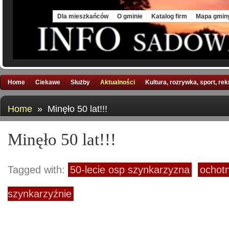
Fri, 7 Aug 2026
Dla mieszkańców
O gminie
Katalog firm
Mapa gmin
Home
Ciekawe
Służby
Aktualności
Kultura, rozrywka, sport, re
Home
» Minęło 50 lat!!!
Minęło 50 lat!!!
Tagged with:
50-lecie osp szynkarzyzna
ochotn
szynkarzyźnie