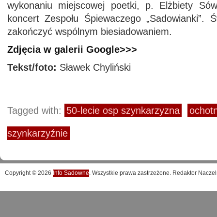
wykonaniu miejscowej poetki, p. Elżbiety Sów
koncert Zespołu Śpiewaczego „Sadowianki”. Ś
zakończyć wspólnym biesiadowaniem.
Zdjęcia w galerii Google>>>
Tekst/foto:
Sławek Chyliński
Tagged with:
50-lecie osp szynkarzyzna
ochotn
szynkarzyźnie
Copyright © 2026
Info Sadowne
. Wszystkie prawa zastrzeżone. Redaktor Naczel