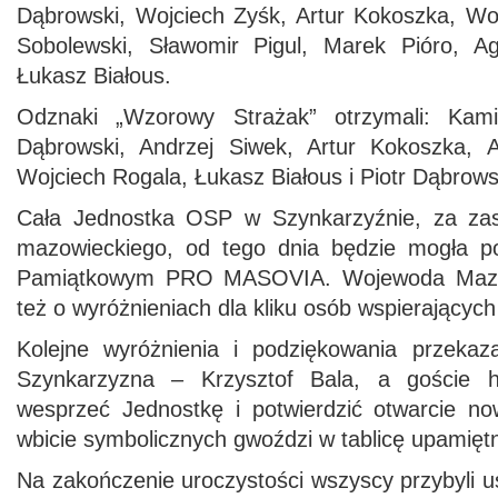
Dąbrowski, Wojciech Zyśk, Artur Kokoszka, Wo
Sobolewski, Sławomir Pigul, Marek Pióro, A
Łukasz Białous.
Odznaki „Wzorowy Strażak” otrzymali: Kami
Dąbrowski, Andrzej Siwek, Artur Kokoszka, 
Wojciech Rogala, Łukasz Białous i Piotr Dąbrows
Cała Jednostka OSP w Szynkarzyźnie, za zas
mazowieckiego, od tego dnia będzie mogła p
Pamiątkowym PRO MASOVIA. Wojewoda Mazow
też o wyróżnieniach dla kliku osób wspierających
Kolejne wyróżnienia i podziękowania przeka
Szynkarzyzna – Krzysztof Bala, a goście h
wesprzeć Jednostkę i potwierdzić otwarcie n
wbicie symbolicznych gwoździ w tablicę upamiętn
Na zakończenie uroczystości wszyscy przybyli us