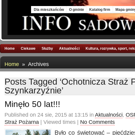
Sat, 8 Aug 2026
Dla mieszkańców
O gminie
Katalog firm
Mapa gmin
Home
Ciekawe
Służby
Aktualności
Kultura, rozrywka, sport, re
Home
» Archives
Posts Tagged ‘Ochotnicza Straż 
Szynkarzyźnie’
Minęło 50 lat!!!
Published on 24 sie, 2015 at 13:15 in
Aktualności
,
OSP
Straż Pożarna
| Viewed times |
No Comments
Było co świętować – pięćdzies